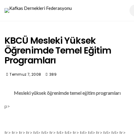
KBCÜ Mesleki Yüksek
Öğrenimde Temel Eğitim
Programları
Temmuz 7, 2008
389
Mesleki yüksek öğrenimde temel eğitim programları
p>
tr> tr> tr> tr> td> td> tr> td> td> tr> td> td> tr> td> td> tr>