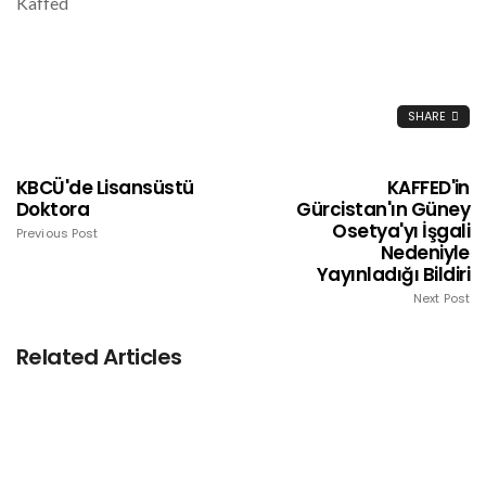
Kaffed
SHARE
KBCÜ'de Lisansüstü
KAFFED'in
Doktora
Gürcistan'ın Güney
Osetya'yı İşgali
Previous Post
Nedeniyle
Yayınladığı Bildiri
Next Post
Related Articles