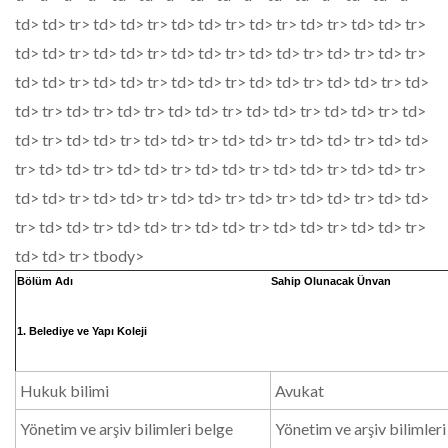
td> td> tr> td> td> tr> td> td> tr> td> tr> td> tr> td> td> tr>
td> td> tr> td> td> tr> td> td> tr> td> td> tr> td> tr> td> tr>
td> td> tr> td> td> tr> td> td> tr> td> td> tr> td> td> tr> td>
td> tr> td> tr> td> tr> td> td> tr> td> td> tr> td> td> tr> td>
td> tr> td> td> tr> td> td> tr> td> td> tr> td> td> tr> td> td>
tr> td> td> tr> td> td> tr> td> td> tr> td> td> tr> td> td> tr>
td> td> tr> td> td> tr> td> td> tr> td> tr> td> td> tr> td> td>
tr> td> td> tr> td> td> tr> td> td> tr> td> td> tr> td> td> tr>
td> td> tr> tbody>
Bölüm Adı
Sahip Olunacak Ünvan
1. Belediye ve Yapı Koleji
Hukuk bilimi
Avukat
Yönetim ve arşiv bilimleri belge
Yönetim ve arşiv bilimler