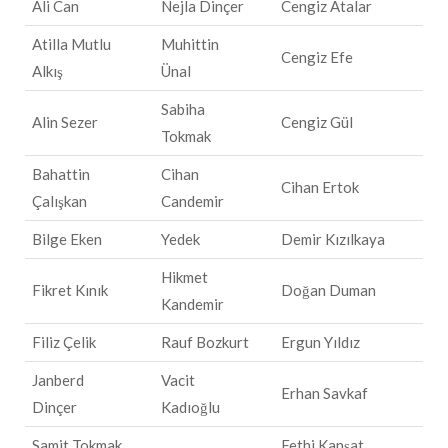
Ali Can
Nejla Dinçer
Cengiz Atalar
Atilla Mutlu
Muhittin
Cengiz Efe
Alkış
Ünal
Sabiha
Alin Sezer
Cengiz Gül
Tokmak
Bahattin
Cihan
Cihan Ertok
Çalışkan
Candemir
Bilge Eken
Yedek
Demir Kızılkaya
Hikmet
Fikret Kınık
Doğan Duman
Kandemir
Filiz Çelik
Rauf Bozkurt
Ergun Yıldız
Janberd
Vacit
Erhan Savkaf
Dinçer
Kadıoğlu
Samit Tokmak
Fethi Kanşat