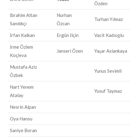
Özden
İbrahim Altan
Nurhan
Turhan Yılmaz
Sandıkçı
Özcan
İrfan Kalkan
Ergün İlçin
Vacit Kadıoğlu
İrme Özlem
Janseri Özen
Yaşar Aslankaya
Koçieva
Mustafa Aziz
Yunus Sevimli
Özbek
Nart Yenem
Yusuf Taymaz
Atalay
Nesrin Alpan
Oya Hansu
Saniye Boran