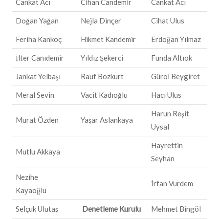
Cankat Acı
Cihan Candemir
Cankat Acı
Doğan Yağan
Nejla Dinçer
Cihat Ulus
Feriha Kankoç
Hikmet Kandemir
Erdoğan Yılmaz
İlter Canıdemir
Yıldız Şekerci
Funda Altıok
Jankat Yelbaşı
Rauf Bozkurt
Gürol Beygiret
Meral Sevin
Vacit Kadıoğlu
Hacı Ulus
Harun Reşit
Murat Özden
Yaşar Aslankaya
Uysal
Hayrettin
Mutlu Akkaya
Seyhan
Nezihe
İrfan Vurdem
Kayaoğlu
Selçuk Ulutaş
Denetleme Kurulu
Mehmet Bingöl