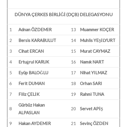
DÜNYA ÇERKES BİRLİĞİ (DÇB) DELEGASYONU
1
Adnan ÖZDEMİR
13
Muammer KOÇER
2
Bersis KARABULUT
14
Muhlis YEŞİLYURT
3
Cihat ERCAN
15
Murat CAYMAZ
4
Ertuğrul KARUK
16
Namık NART
5
Eyüp BALOĞLU
17
Nihat YILMAZ
6
Ferit DUMAN
18
Orhan SARI
7
Filiz ÇELİK
19
Rahmi TUNA
Gürbüz Hakan
8
20
Servet APİŞ
ALPASLAN
9
Hakan AYDEMİR
21
Sevinç ÖZDEN