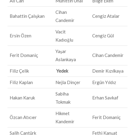
Ali Can
Muhittin Ünal
Bilge Eken
Cihan
Bahattin Çalışkan
Cengiz Atalar
Candemir
Vacit
Ersin Özen
Cengiz Gül
Kadıoğlu
Yaşar
Ferit Domaniç
Cihan Candemir
Aslankaya
Filiz Çelik
Yedek
Demir Kızılkaya
Filiz Kaplan
Nejla Dinçer
Ergün Yıldız
Sabiha
Hakan Karuk
Erhan Savkaf
Tokmak
Hikmet
Özcan Atıcıer
Ferit Domaniç
Kandemir
Salih Cantürk
Fethi Kanşat