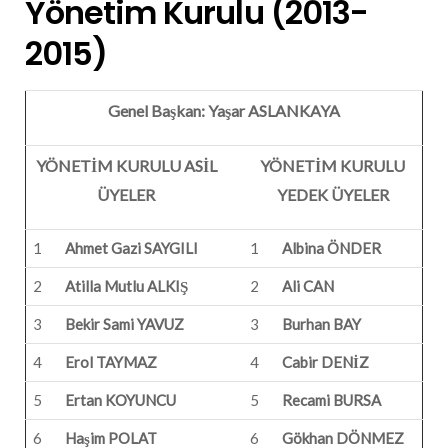
Yönetim Kurulu (2013-
2015)
Genel Başkan:
Yaşar ASLANKAYA
YÖNETİM KURULU ASİL
YÖNETİM KURULU
ÜYELER
YEDEK ÜYELER
1
Ahmet Gazi SAYGILI
1
Albina ÖNDER
2
Atilla Mutlu ALKIŞ
2
Ali CAN
3
Bekir Sami YAVUZ
3
Burhan BAY
4
Erol TAYMAZ
4
Cabir DENİZ
5
Ertan KOYUNCU
5
Recami BURSA
6
Haşim POLAT
6
Gökhan DÖNMEZ