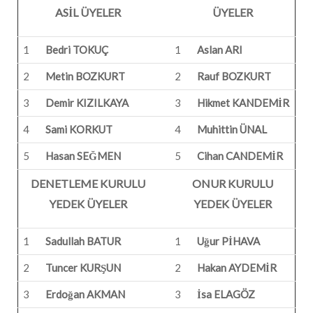
ASİL ÜYELER
ÜYELER
1
Bedri TOKUÇ
1
Aslan ARI
2
Metin BOZKURT
2
Rauf BOZKURT
3
Demir KIZILKAYA
3
Hikmet KANDEMİR
4
Sami KORKUT
4
Muhittin ÜNAL
5
Hasan SEĞMEN
5
Cihan CANDEMİR
DENETLEME KURULU
ONUR KURULU
YEDEK ÜYELER
YEDEK ÜYELER
1
Sadullah BATUR
1
Uğur PİHAVA
2
Tuncer KURŞUN
2
Hakan AYDEMİR
3
Erdoğan AKMAN
3
İsa ELAGÖZ