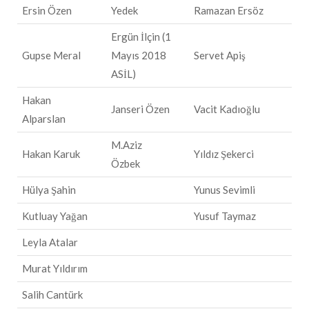
Ersin Özen
Yedek
Ramazan Ersöz
Ergün İlçin (1
Gupse Meral
Mayıs 2018
Servet Apiş
ASİL)
Hakan
Janseri Özen
Vacit Kadıoğlu
Alparslan
M.Aziz
Hakan Karuk
Yıldız Şekerci
Özbek
Hülya Şahin
Yunus Sevimli
Kutluay Yağan
Yusuf Taymaz
Leyla Atalar
Murat Yıldırım
Salih Cantürk