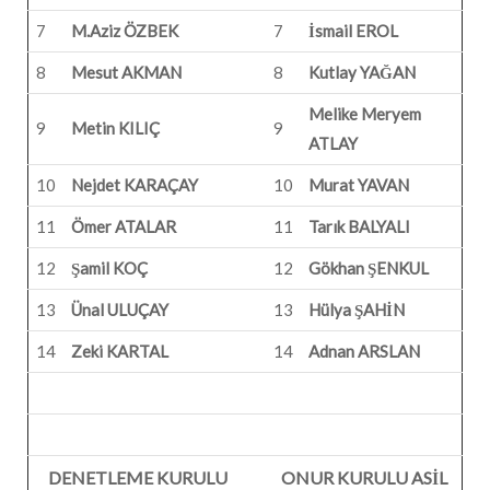
7
M.Aziz ÖZBEK
7
İsmail EROL
8
Mesut AKMAN
8
Kutlay YAĞAN
Melike Meryem
9
Metin KILIÇ
9
ATLAY
10
Nejdet KARAÇAY
10
Murat YAVAN
11
Ömer ATALAR
11
Tarık BALYALI
12
Şamil KOÇ
12
Gökhan ŞENKUL
13
Ünal ULUÇAY
13
Hülya ŞAHİN
14
Zeki KARTAL
14
Adnan ARSLAN
DENETLEME KURULU
ONUR KURULU ASİL