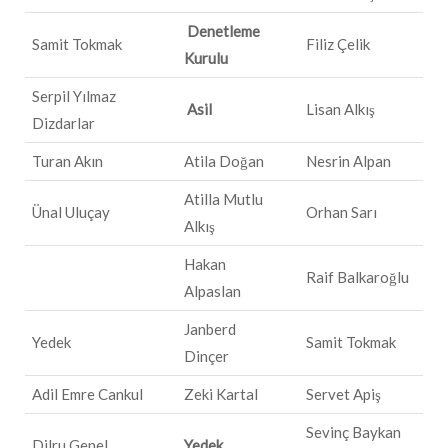
Denetleme
Samit Tokmak
Filiz Çelik
Kurulu
Serpil Yılmaz
Asil
Lisan Alkış
Dizdarlar
Turan Akın
Atila Doğan
Nesrin Alpan
Atilla Mutlu
Ünal Uluçay
Orhan Sarı
Alkış
Hakan
Raif Balkaroğlu
Alpaslan
Janberd
Yedek
Samit Tokmak
Dinçer
Adil Emre Cankul
Zeki Kartal
Servet Apiş
Sevinç Baykan
Dilru Genel
Yedek