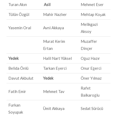
Turan Akın
Asil
Mehmet Eser
Tülün Özgül
Mahir Nazlıer
Mehtap Koşak
Melikgazi
Yasemin Oral
Avni Akkaya
Aksoy
Murat Kerim
Muzaffer
Ertan
Dinçer
Yedek
Halil Nart Yüksel
Oğuz Hazır
Belida Önlü
Tarkan Eyerci
Onur Eğerci
Davut Akbulut
Yedek
Öner Yılmaz
Rafet
Fatih Emir
Mehmet Tav
Balkaroğlu
Furkan
Ümit Akkaya
Sedat Sürücü
Soyupak