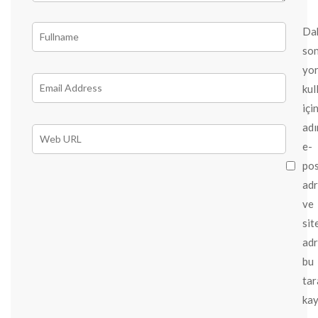
Da
son
yo
kul
içi
adı
e-
po
ad
ve
sit
ad
bu
tar
kay