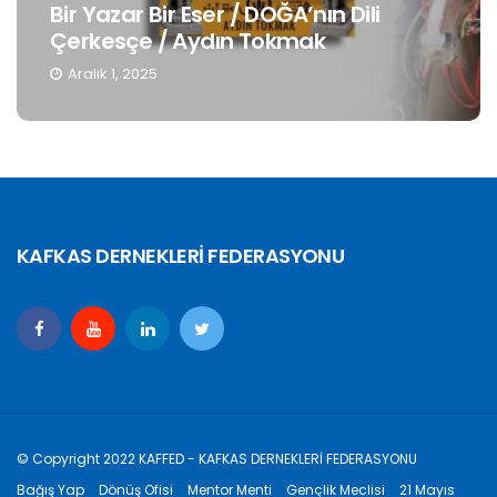
 Eser / DOĞA’nın Dili
Gençlerin Kimlik
 Aydın Tokmak
Muhafazası / H
Kasım 19, 2025
KAFKAS DERNEKLERİ FEDERASYONU
© Copyright 2022 KAFFED - KAFKAS DERNEKLERİ FEDERASYONU
Bağış Yap
Dönüş Ofisi
Mentor Menti
Gençlik Meclisi
21 Mayıs