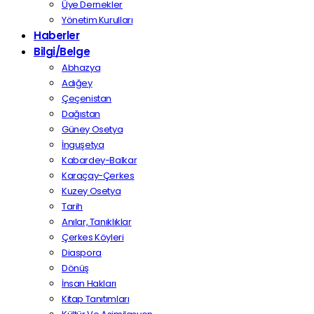
Üye Dernekler
Yönetim Kurulları
Haberler
Bilgi/Belge
Abhazya
Adığey
Çeçenistan
Dağıstan
Güney Osetya
İnguşetya
Kabardey-Balkar
Karaçay-Çerkes
Kuzey Osetya
Tarih
Anılar, Tanıklıklar
Çerkes Köyleri
Diaspora
Dönüş
İnsan Hakları
Kitap Tanıtımları