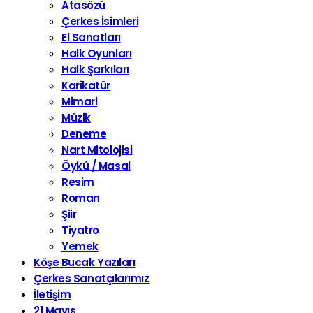
Atasözü
Çerkes İsimleri
El Sanatları
Halk Oyunları
Halk Şarkıları
Karikatür
Mimari
Müzik
Deneme
Nart Mitolojisi
Öykü / Masal
Resim
Roman
Şiir
Tiyatro
Yemek
Köşe Bucak Yazıları
Çerkes Sanatçılarımız
İletişim
21 Mayıs