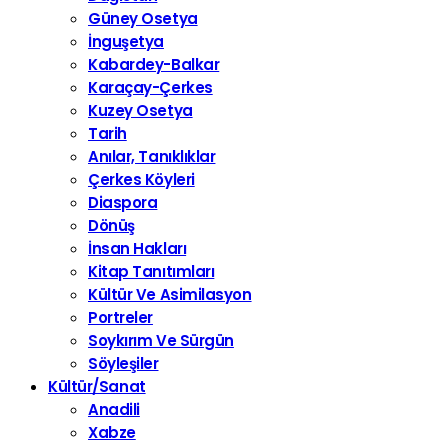
Güney Osetya
İnguşetya
Kabardey-Balkar
Karaçay-Çerkes
Kuzey Osetya
Tarih
Anılar, Tanıklıklar
Çerkes Köyleri
Diaspora
Dönüş
İnsan Hakları
Kitap Tanıtımları
Kültür Ve Asimilasyon
Portreler
Soykırım Ve Sürgün
Söyleşiler
Kültür/Sanat
Anadili
Xabze