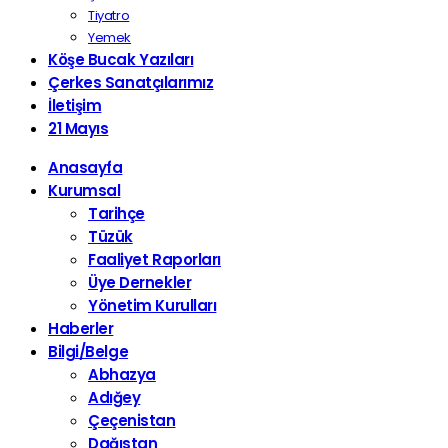
Tiyatro
Yemek
Köşe Bucak Yazıları
Çerkes Sanatçılarımız
İletişim
21 Mayıs
Anasayfa
Kurumsal
Tarihçe
Tüzük
Faaliyet Raporları
Üye Dernekler
Yönetim Kurulları
Haberler
Bilgi/Belge
Abhazya
Adığey
Çeçenistan
Dağıstan