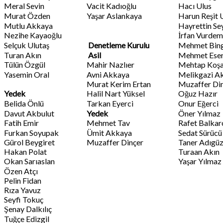
Meral Sevin
Vacit Kadıoğlu
Hacı Ulus
Murat Özden
Yaşar Aslankaya
Harun Reşit 
Mutlu Akkaya
Hayrettin Se
Nezihe Kayaoğlu
İrfan Vurdem
Selçuk Ulutaş
Denetleme Kurulu
Mehmet Bin
Turan Akın
Asil
Mehmet Ese
Tülün Özgül
Mahir Nazlıer
Mehtap Koş
Yasemin Oral
Avni Akkaya
Melikgazi A
Murat Kerim Ertan
Muzaffer Di
Yedek
Halil Nart Yüksel
Oğuz Hazır
Belida Önlü
Tarkan Eyerci
Onur Eğerci
Davut Akbulut
Yedek
Öner Yılmaz
Fatih Emir
Mehmet Tav
Rafet Balkar
Furkan Soyupak
Ümit Akkaya
Sedat Sürücü
Gürol Beygiret
Muzaffer Dinçer
Taner Adıgüz
Hakan Polat
Turaan Akın
Okan Sarıaslan
Yaşar Yılmaz
Özen Atçı
Pelin Fidan
Rıza Yavuz
Seyfi Tokuç
Şenay Dalkılıç
Tuğçe Edizgil