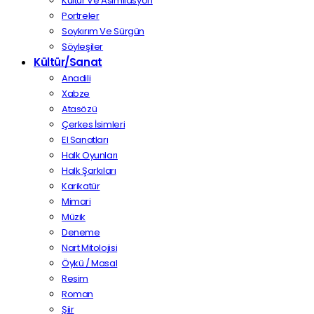
Kültür Ve Asimilasyon
Portreler
Soykırım Ve Sürgün
Söyleşiler
Kültür/Sanat
Anadili
Xabze
Atasözü
Çerkes İsimleri
El Sanatları
Halk Oyunları
Halk Şarkıları
Karikatür
Mimari
Müzik
Deneme
Nart Mitolojisi
Öykü / Masal
Resim
Roman
Şiir