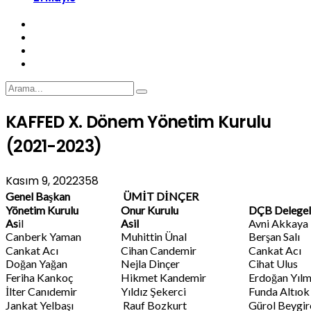
KAFFED X. Dönem Yönetim Kurulu
(2021-2023)
Kasım 9, 2022
358
Genel Başkan
ÜMİT DİNÇER
Yönetim Kurulu
Onur Kurulu
DÇB Delegel
As
il
Asil
Avni Akkaya
Canberk Yaman
Muhittin Ünal
Berşan Salı
Cankat Acı
Cihan Candemir
Cankat Acı
Doğan Yağan
Nejla Dinçer
Cihat Ulus
Feriha Kankoç
Hikmet Kandemir
Erdoğan Yıl
İlter Canıdemir
Yıldız Şekerci
Funda Altıok
Jankat Yelbaşı
Rauf Bozkurt
Gürol Beygir