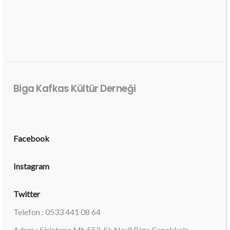
Biga Kafkas Kültür Derneği
Facebook
Instagram
Twitter
Telefon : 0533 441 08 64
Adres : Şirintepe Mh 552. Sk No:9 Biga Çanakkale