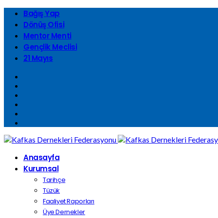
Bağış Yap
Dönüş Ofisi
Mentor Menti
Gençlik Meclisi
21 Mayıs
Anasayfa
Kurumsal
Tarihçe
Tüzük
Faaliyet Raporları
Üye Dernekler