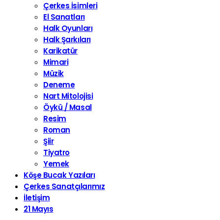
Çerkes İsimleri
El Sanatları
Halk Oyunları
Halk Şarkıları
Karikatür
Mimari
Müzik
Deneme
Nart Mitolojisi
Öykü / Masal
Resim
Roman
Şiir
Tiyatro
Yemek
Köşe Bucak Yazıları
Çerkes Sanatçılarımız
İletişim
21 Mayıs