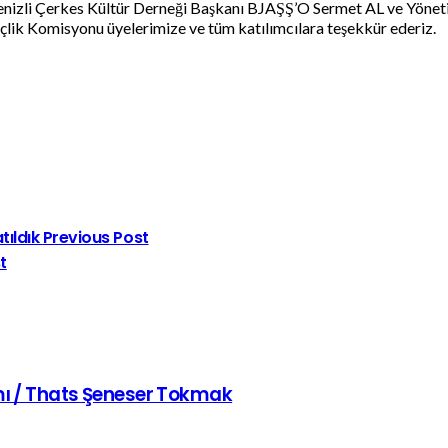
 Denizli Çerkes Kültür Derneği Başkanı BJAŞŞ’O Sermet AL ve Yöneti
lik Komisyonu üyelerimize ve tüm katılımcılara teşekkür ederiz.
tıldık
Previous Post
t
mı / Thats Şeneser Tokmak