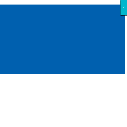
×
×
×
×
×
×
×
×
×
×
×
×
×
×
×
×
×
×
×
×
×
×
×
×
×
×
×
×
×
×
×
×