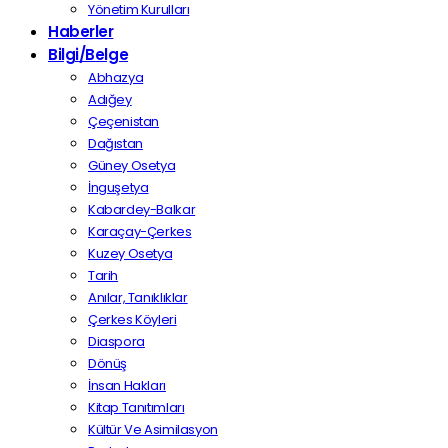
Yönetim Kurulları
Haberler
Bilgi/Belge
Abhazya
Adığey
Çeçenistan
Dağıstan
Güney Osetya
İnguşetya
Kabardey-Balkar
Karaçay-Çerkes
Kuzey Osetya
Tarih
Anılar, Tanıklıklar
Çerkes Köyleri
Diaspora
Dönüş
İnsan Hakları
Kitap Tanıtımları
Kültür Ve Asimilasyon