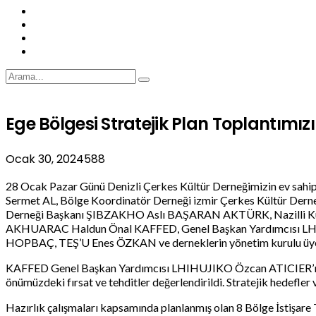
Ege Bölgesi Stratejik Plan Toplantımızı
Ocak 30, 2024
588
28 Ocak Pazar Günü Denizli Çerkes Kültür Derneğimizin ev sahipl
Sermet AL, Bölge Koordinatör Derneği izmir Çerkes Kültür De
Derneği Başkanı ŞIBZAKHO Aslı BAŞARAN AKTÜRK, Nazilli Kuz
AKHUARAC Haldun Önal KAFFED, Genel Başkan Yardımcısı LHI
HOPBAÇ, TEŞ’U Enes ÖZKAN ve derneklerin yönetim kurulu üyeler
KAFFED Genel Başkan Yardımcısı LHIHUJIKO Özcan ATICIER’ın stra
önümüzdeki fırsat ve tehditler değerlendirildi. Stratejik hedefler
Hazırlık çalışmaları kapsamında planlanmış olan 8 Bölge İstişare T