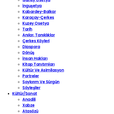
İnguşetya
Kabardey-Balkar
Karaçay-Çerkes
Kuzey Osetya
Tarih
Anılar, Tanıklıklar
Çerkes Köyleri
Diaspora
Dönüş
İnsan Hakları
Kitap Tanıtımları
Kültür Ve Asimilasyon
Portreler
Soykırım Ve Sürgün
Söyleşiler
Kültür/Sanat
Anadili
Xabze
Atasözü