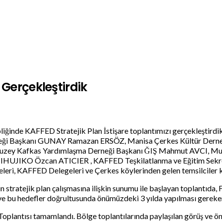
 Gerçekleştirdik
iğinde KAFFED Stratejik Plan İstişare toplantımızı gerçekleştird
rneği Başkanı GUNAY Ramazan ERSÖZ, Manisa Çerkes Kültür Dern
ey Kafkas Yardımlaşma Derneği Başkanı ĞIŞ Mahmut AVCI, Muğl
HUJIKO Özcan ATICIER , KAFFED Teşkilatlanma ve Eğitim Sekr
i, KAFFED Delegeleri ve Çerkes köylerinden gelen temsilciler ka
tejik plan çalışmasına ilişkin sunumu ile başlayan toplantıda, 
 ve bu hedefler doğrultusunda önümüzdeki 3 yılda yapılması gerekenl
oplantısı tamamlandı. Bölge toplantılarında paylaşılan görüş ve öne