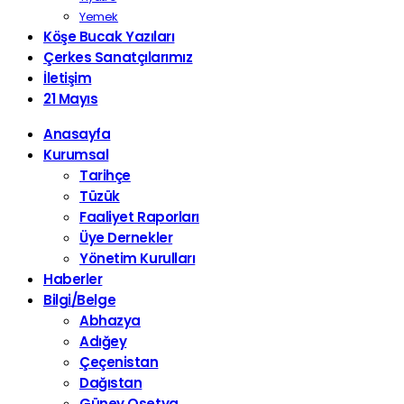
Yemek
Köşe Bucak Yazıları
Çerkes Sanatçılarımız
İletişim
21 Mayıs
Anasayfa
Kurumsal
Tarihçe
Tüzük
Faaliyet Raporları
Üye Dernekler
Yönetim Kurulları
Haberler
Bilgi/Belge
Abhazya
Adığey
Çeçenistan
Dağıstan
Güney Osetya