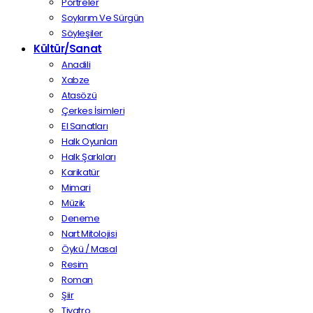
Portreler
Soykırım Ve Sürgün
Söyleşiler
Kültür/Sanat
Anadili
Xabze
Atasözü
Çerkes İsimleri
El Sanatları
Halk Oyunları
Halk Şarkıları
Karikatür
Mimari
Müzik
Deneme
Nart Mitolojisi
Öykü / Masal
Resim
Roman
Şiir
Tiyatro