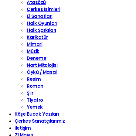
Atasözü
Çerkes İsimleri
El Sanatları
Halk Oyunları
Halk Şarkıları
Karikatür
Mimari
Müzik
Deneme
Nart Mitolojisi
Öykü / Masal
Resim
Roman
Şiir
Tiyatro
Yemek
Köşe Bucak Yazıları
Çerkes Sanatçılarımız
İletişim
21 Mayıs