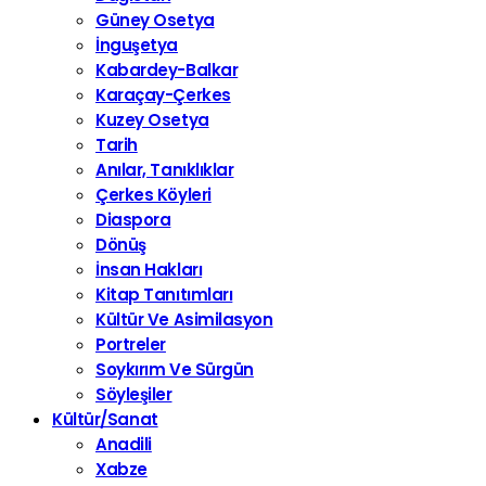
Güney Osetya
İnguşetya
Kabardey-Balkar
Karaçay-Çerkes
Kuzey Osetya
Tarih
Anılar, Tanıklıklar
Çerkes Köyleri
Diaspora
Dönüş
İnsan Hakları
Kitap Tanıtımları
Kültür Ve Asimilasyon
Portreler
Soykırım Ve Sürgün
Söyleşiler
Kültür/Sanat
Anadili
Xabze