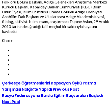
Folkloru Bölüm Başkanı, Adige Gelenekleri Araştırma Merkezi
Kurucu Başkanı, Kabardey Balkar Cumhuriyeti (KBC) Bilim
Onur Üyesi, Bilim Enstitüsü Drama Bölümü Adıge Edebiyatı
Anabilim Dalı Başkanı ve Uluslararası Adıge Akademisi üyesi,
filolog, aktivist, bilim insanı, araştırmacı Tsıpıne Aslan, 29 Aralık
2010 tarihinde uğradığı faili meçhul bir saldırıyla hayatını
kaybetti.
Share
Çerkesçe Öğretmenlerini Kapsayan Öykü Yazma
Yarışması Nalçik’te Yapıldı
Previous Post
Rusya Federasyonu Burslu Eğitim Başvuruları Başladı
Next Post