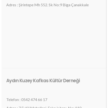
Adres : Şirintepe Mh 552. Sk No:9 Biga Çanakkale
Aydın Kuzey Kafkas Kültür Derneği
Telefon : 0542 474 66 17
Adres : 7 Eylül Mahallesi, Esko iş hanı, No: 110,