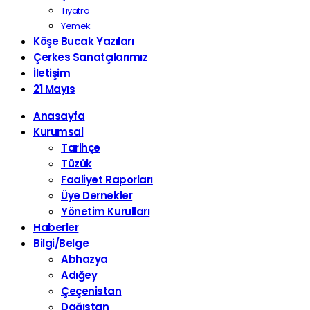
Tiyatro
Yemek
Köşe Bucak Yazıları
Çerkes Sanatçılarımız
İletişim
21 Mayıs
Anasayfa
Kurumsal
Tarihçe
Tüzük
Faaliyet Raporları
Üye Dernekler
Yönetim Kurulları
Haberler
Bilgi/Belge
Abhazya
Adığey
Çeçenistan
Dağıstan