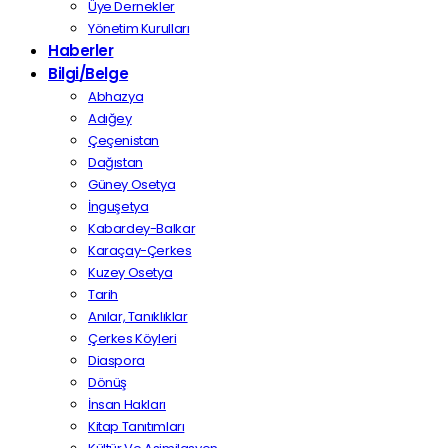
Üye Dernekler
Yönetim Kurulları
Haberler
Bilgi/Belge
Abhazya
Adığey
Çeçenistan
Dağıstan
Güney Osetya
İnguşetya
Kabardey-Balkar
Karaçay-Çerkes
Kuzey Osetya
Tarih
Anılar, Tanıklıklar
Çerkes Köyleri
Diaspora
Dönüş
İnsan Hakları
Kitap Tanıtımları