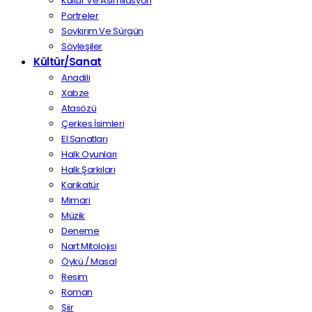
Kültür Ve Asimilasyon
Portreler
Soykırım Ve Sürgün
Söyleşiler
Kültür/Sanat
Anadili
Xabze
Atasözü
Çerkes İsimleri
El Sanatları
Halk Oyunları
Halk Şarkıları
Karikatür
Mimari
Müzik
Deneme
Nart Mitolojisi
Öykü / Masal
Resim
Roman
Şiir