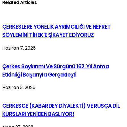
Related Articles
ÇERKESLERE YÖNELİK AYRIMCILIĞI VE NEFRET
SÖYLEMİNİ TİHEK’E ŞİKAYET EDİYORUZ
Haziran 7, 2026
Çerkes Soykırımı Ve Sürgünü 162. Yıl Anma
Etkinliği Başarıyla Gerçekleşti
Haziran 3, 2026
ÇERKESCE (KABARDEY DİYALEKTİ) VE RUSÇA DİL
KURSLARI YENİDEN BAŞLIYOR!