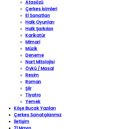
Atasözü
Çerkes İsimleri
El Sanatları
Halk Oyunları
Halk Şarkıları
Karikatür
Mimari
Müzik
Deneme
Nart Mitolojisi
Öykü / Masal
Resim
Roman
Şiir
Tiyatro
Yemek
Köşe Bucak Yazıları
Çerkes Sanatçılarımız
İletişim
21 Mayıs