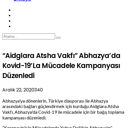
“Aidglara Atsha Vakfı” Abhazya’da
Kovid-19’la Mücadele Kampanyası
Düzenledi
Aralık 22, 2020
340
Abhazya’ya dönenlerin, Türkiye diasporası ile Abhazya
arasındaki bağları güçlendirmek için kurduğu Aidglara Atsha
Vakfı, Abhazya'da Covid-19 ile mücadele için bir bağış toplama
kampanyası düzenledi.
“Koronavirüsle Mücadelende Yalnız Değilsin Abhazya’m”