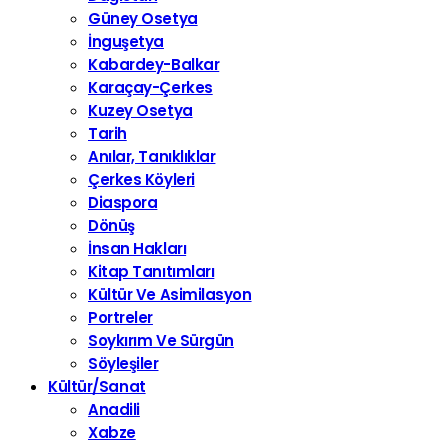
Güney Osetya
İnguşetya
Kabardey-Balkar
Karaçay-Çerkes
Kuzey Osetya
Tarih
Anılar, Tanıklıklar
Çerkes Köyleri
Diaspora
Dönüş
İnsan Hakları
Kitap Tanıtımları
Kültür Ve Asimilasyon
Portreler
Soykırım Ve Sürgün
Söyleşiler
Kültür/Sanat
Anadili
Xabze