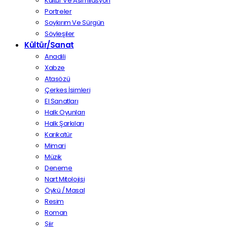
Kültür Ve Asimilasyon
Portreler
Soykırım Ve Sürgün
Söyleşiler
Kültür/Sanat
Anadili
Xabze
Atasözü
Çerkes İsimleri
El Sanatları
Halk Oyunları
Halk Şarkıları
Karikatür
Mimari
Müzik
Deneme
Nart Mitolojisi
Öykü / Masal
Resim
Roman
Şiir