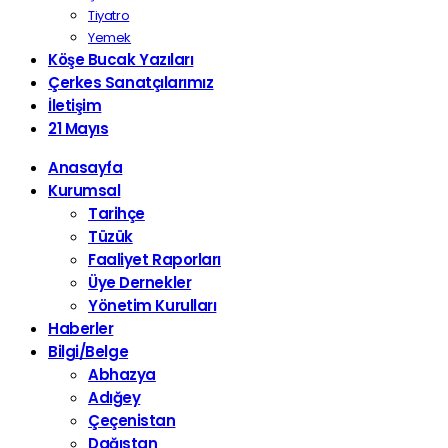
Tiyatro
Yemek
Köşe Bucak Yazıları
Çerkes Sanatçılarımız
İletişim
21 Mayıs
Anasayfa
Kurumsal
Tarihçe
Tüzük
Faaliyet Raporları
Üye Dernekler
Yönetim Kurulları
Haberler
Bilgi/Belge
Abhazya
Adığey
Çeçenistan
Dağıstan