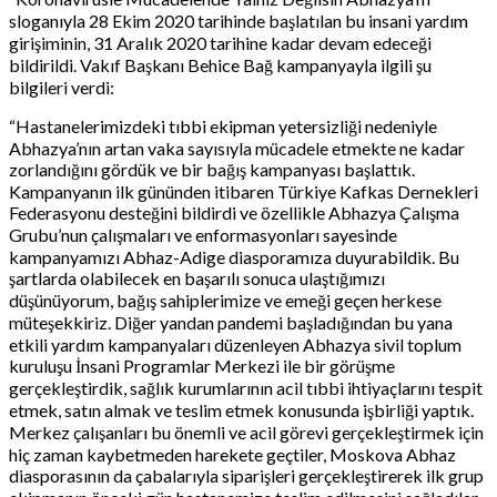
sloganıyla 28 Ekim 2020 tarihinde başlatılan bu insani yardım
girişiminin, 31 Aralık 2020 tarihine kadar devam edeceği
bildirildi. Vakıf Başkanı Behice Bağ kampanyayla ilgili şu
bilgileri verdi:
“Hastanelerimizdeki tıbbi ekipman yetersizliği nedeniyle
Abhazya’nın artan vaka sayısıyla mücadele etmekte ne kadar
zorlandığını gördük ve bir bağış kampanyası başlattık.
Kampanyanın ilk gününden itibaren Türkiye Kafkas Dernekleri
Federasyonu desteğini bildirdi ve özellikle Abhazya Çalışma
Grubu’nun çalışmaları ve enformasyonları sayesinde
kampanyamızı Abhaz-Adige diasporamıza duyurabildik. Bu
şartlarda olabilecek en başarılı sonuca ulaştığımızı
düşünüyorum, bağış sahiplerimize ve emeği geçen herkese
müteşekkiriz. Diğer yandan pandemi başladığından bu yana
etkili yardım kampanyaları düzenleyen Abhazya sivil toplum
kuruluşu İnsani Programlar Merkezi ile bir görüşme
gerçekleştirdik, sağlık kurumlarının acil tıbbi ihtiyaçlarını tespit
etmek, satın almak ve teslim etmek konusunda işbirliği yaptık.
Merkez çalışanları bu önemli ve acil görevi gerçekleştirmek için
hiç zaman kaybetmeden harekete geçtiler, Moskova Abhaz
diasporasının da çabalarıyla siparişleri gerçekleştirerek ilk grup