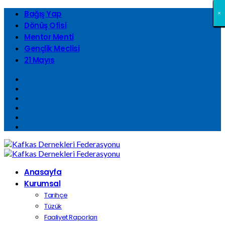
Bağış Yap
×
×
×
×
×
×
×
×
×
×
×
×
×
×
×
×
×
×
×
×
×
×
×
×
×
×
×
×
×
×
×
×
Dönüş Ofisi
Mentor Menti
Gençlik Meclisi
21 Mayıs
Anasayfa
Kurumsal
Tarihçe
Tüzük
Faaliyet Raporları