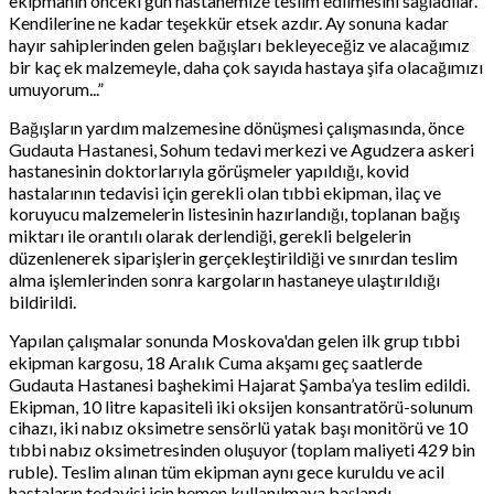
ekipmanın önceki gün hastanemize teslim edilmesini sağladılar.
Kendilerine ne kadar teşekkür etsek azdır. Ay sonuna kadar
hayır sahiplerinden gelen bağışları bekleyeceğiz ve alacağımız
bir kaç ek malzemeyle, daha çok sayıda hastaya şifa olacağımızı
umuyorum...”
Bağışların yardım malzemesine dönüşmesi çalışmasında, önce
Gudauta Hastanesi, Sohum tedavi merkezi ve Agudzera askeri
hastanesinin doktorlarıyla görüşmeler yapıldığı, kovid
hastalarının tedavisi için gerekli olan tıbbi ekipman, ilaç ve
koruyucu malzemelerin listesinin hazırlandığı, toplanan bağış
miktarı ile orantılı olarak derlendiği, gerekli belgelerin
düzenlenerek siparişlerin gerçekleştirildiği ve sınırdan teslim
alma işlemlerinden sonra kargoların hastaneye ulaştırıldığı
bildirildi.
Yapılan çalışmalar sonunda Moskova'dan gelen ilk grup tıbbi
ekipman kargosu, 18 Aralık Cuma akşamı geç saatlerde
Gudauta Hastanesi başhekimi Hajarat Şamba’ya teslim edildi.
Ekipman, 10 litre kapasiteli iki oksijen konsantratörü-solunum
cihazı, iki nabız oksimetre sensörlü yatak başı monitörü ve 10
tıbbi nabız oksimetresinden oluşuyor (toplam maliyeti 429 bin
ruble). Teslim alınan tüm ekipman aynı gece kuruldu ve acil
hastaların tedavisi için hemen kullanılmaya başlandı.