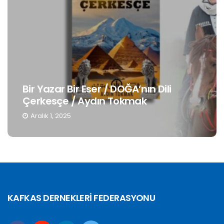
ir Eser / DOĞA’nın Dili
Gençlerin Kiml
/ Aydın Tokmak
Muhafazası /
Kasım 19, 2025
KAFKAS DERNEKLERİ FEDERASYONU