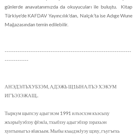
günlerde anavatanımızda da okuyucuları ile buluştu. Kitap
Türkiye'de KAFDAV Yayıncılık'dan, Nalçık’ta ise Adıge Wune
Mağazasından temin edilebilir.
---------------------------------------------------------------------
-------------
АНЭДЭЛЪХУБЗЭМ, АДЭЖЬ Щ1ЫНАЛЪЭ ХЭКУМ
ИГЪЭЗЭЖАЩ..
Тыркум щыпсэу адыгэхэм 1991 илъэсхэм къэсыху
жъэрыIуэбзэу фIэкIа, тхыбзэу адыгэбзэр зэрахьэн
хуитыныгъэ яIакъым. Мыбы къыдэкIуэу щэху, гъугъехь