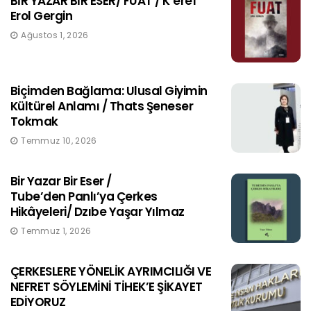
BİR YAZAR BİR ESER/ FUAT / K’eref
Erol Gergin
Ağustos 1, 2026
Biçimden Bağlama: Ulusal Giyimin
Kültürel Anlamı / Thats Şeneser
Tokmak
Temmuz 10, 2026
Bir Yazar Bir Eser /
Tube’den Panlı’ya Çerkes
Hikâyeleri/ Dzıbe Yaşar Yılmaz
Temmuz 1, 2026
ÇERKESLERE YÖNELİK AYRIMCILIĞI VE
NEFRET SÖYLEMİNİ TİHEK’E ŞİKAYET
EDİYORUZ