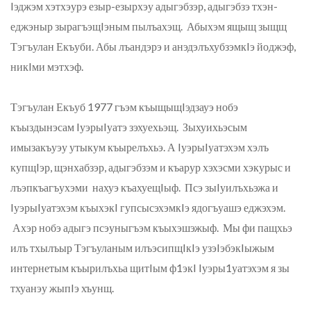
Iэджэм хэтхэурэ езыр-езырхэу адыгэбзэр, адыгэбзэ тхэн-
еджэныр зырагъэщIэным пылъахэщ. Абыхэм ящыщ зыщщ
Тэгъулан Екъуби. Абы лъандэрэ и анэдэлъхубзэмкIэ йоджэф,
никIми мэтхэф.
Тэгъулан Екъуб 1977 гъэм къыщыщIэдзауэ нобэ
къыздынэсам IуэрыIуатэ зэхуехьэщ. Зыхуихьэсым
имызакъуэу утыкум къырелъхьэ. А IуэрыIуатэхэм хэлъ
купщIэр, щэнхабзэр, адыгэбзэм и къарур хэхэсми хэкурыс и
лъэпкъагъухэми нахуэ къахуещIыф. Псэ зыIуилъхьэжа и
IуэрыIуатэхэм къыхэкI гупсысэхэмкIэ ядогъуашэ еджэхэм.
Ахэр нобэ адыгэ псэуныгъэм къыхэшэжыф. Мы фи пащхьэ
илъ тхылъыр Тэгъуланым илъэсипщIкIэ узэIэбэкIыжым
интернетым къырилъхьа щитIым ф1экI Iуэры1уатэхэм я зы
тхуанэу жыпIэ хъунщ.