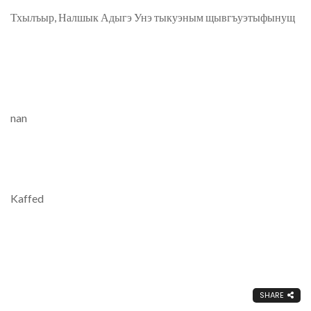
Тхылъыр, Налшык Адыгэ Унэ тыкуэным щывгъуэтыфынущ
nan
Kaffed
SHARE