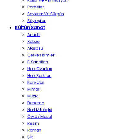
Kültür Ve Asimilasyon
Portreler
Soykırım Ve Sürgün
Söyleşiler
Kültür/Sanat
Anadili
Xabze
Atasözü
Çerkes İsimleri
El Sanatları
Halk Oyunları
Halk Şarkıları
Karikatür
Mimari
Müzik
Deneme
Nart Mitolojisi
Öykü / Masal
Resim
Roman
Şiir