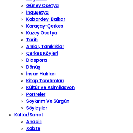
Güney Osetya
İnguşetya
Kabardey-Balkar
Karaçay-Çerkes
Kuzey Osetya
Tarih
Anılar, Tanıklıklar
Çerkes Köyleri
Diaspora
Dönüş
İnsan Hakları
Kitap Tanıtımları
Kültür Ve Asimilasyon
Portreler
Soykırım Ve Sürgün
Söyleşiler
Kültür/Sanat
Anadili
Xabze