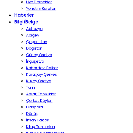
Üye Dernekler
Yönetim Kurulları
Haberler
Bilgi/Belge
Abhazya
Adığey
Çeçenistan
Dağıstan
Güney Osetya
İnguşetya
Kabardey-Balkar
Karaçay-Çerkes
Kuzey Osetya
Tarih
Anılar, Tanıklıklar
Çerkes Köyleri
Diaspora
Dönüş
İnsan Hakları
Kitap Tanıtımları