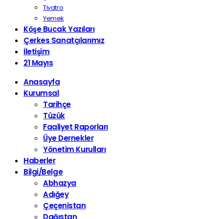
Tiyatro
Yemek
Köşe Bucak Yazıları
Çerkes Sanatçılarımız
İletişim
21 Mayıs
Anasayfa
Kurumsal
Tarihçe
Tüzük
Faaliyet Raporları
Üye Dernekler
Yönetim Kurulları
Haberler
Bilgi/Belge
Abhazya
Adığey
Çeçenistan
Dağıstan