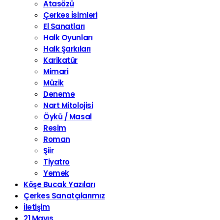
Atasözü
Çerkes İsimleri
El Sanatları
Halk Oyunları
Halk Şarkıları
Karikatür
Mimari
Müzik
Deneme
Nart Mitolojisi
Öykü / Masal
Resim
Roman
Şiir
Tiyatro
Yemek
Köşe Bucak Yazıları
Çerkes Sanatçılarımız
İletişim
21 Mayıs