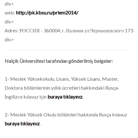
div>
web:
http://pk.kbsu.ru/priem2014/
div>
Adres: РОССИЯ - 360004, г. Нальчик ул.Чернышевского 173
div>
Nalçik Üniversitesi tarafından gönderilmiş belgeler:
1- Meslek Yüksekokulu, Lisans, Yüksek Lisans, Master,
Doktora bölümlerinin yıllık ücretleri hakkındaki Rusça-
İngilizce kılavuz için
buraya tıklayınız
.
2- Meslek Yüksek Okulu bölümleri hakkında Rusça kılavuz
buraya tıklayınız
.