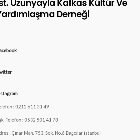
İst. Uzunyayla Kafkas Kültür Ve
Yardımlaşma Derneği
acebook
witter
nstagram
elefon : 0212 611 31 49
şk. Telefon : 0532 501 41 78
dres : Çınar Mah. 753. Sok. No.6 Bağcılar İstanbul