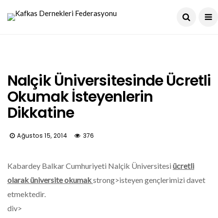
×
×
×
×
×
×
×
×
×
×
×
×
×
×
×
×
×
×
×
×
×
×
×
×
×
×
×
×
×
×
×
×
Nalçik Üniversitesinde Ücretli
Okumak İsteyenlerin
Dikkatine
Ağustos 15, 2014
376
Kabardey Balkar Cumhuriyeti Nalçik Üniversitesi
ücretli
olarak üniversite okumak
strong>isteyen gençlerimizi davet
etmektedir.
div>