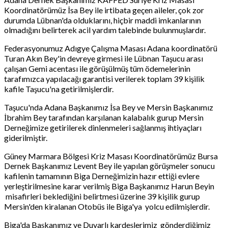
Koordinatörümüz İsa Bey ile irtibata geçen aileler, çok zor
durumda Lübnan'da olduklarını, hiçbir maddi imkanlarının
olmadığını belirterek acil yardım talebinde bulunmuşlardır.
Federasyonumuz Adıgye Çalışma Masası Adana koordinatörü
Turan Akın Bey'in devreye girmesi ile Lübnan Taşucu arası
çalışan Gemi acentası ile görüşülmüş tüm ödemelerinin
tarafımızca yapılacağı garantisi verilerek toplam 39 kişilik
kafile Taşucu'na getirilmişlerdir.
Taşucu'nda Adana Başkanımız İsa Bey ve Mersin Başkanımız
İbrahim Bey tarafından karşılanan kalabalık gurup Mersin
Derneğimize getirilerek dinlenmeleri sağlanmış ihtiyaçları
giderilmiştir.
Güney Marmara Bölgesi Kriz Masası Koordinatörümüz Bursa
Dernek Başkanımız Levent Bey ile yapılan görüşmeler sonucu
kafilenin tamamının Biga Derneğimizin hazır ettiği evlere
yerleştirilmesine karar verilmiş Biga Başkanımız Harun Beyin
misafirleri beklediğini belirtmesi üzerine 39 kişilik gurup
Mersin'den kiralanan Otobüs ile Biga'ya yolcu edilmişlerdir.
Biga'da Başkanımız ve Duyarlı kardeşlerimiz gönderdiğimiz