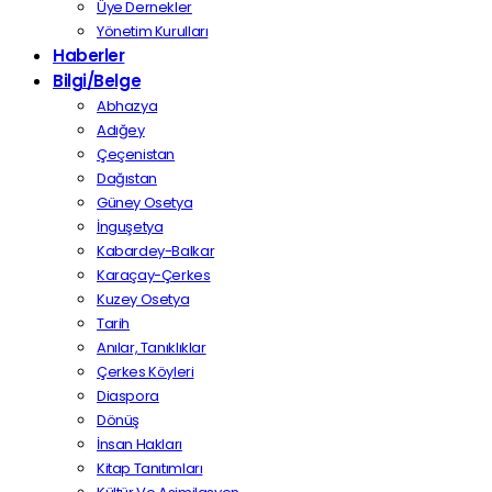
Üye Dernekler
Yönetim Kurulları
Haberler
Bilgi/Belge
Abhazya
Adığey
Çeçenistan
Dağıstan
Güney Osetya
İnguşetya
Kabardey-Balkar
Karaçay-Çerkes
Kuzey Osetya
Tarih
Anılar, Tanıklıklar
Çerkes Köyleri
Diaspora
Dönüş
İnsan Hakları
Kitap Tanıtımları