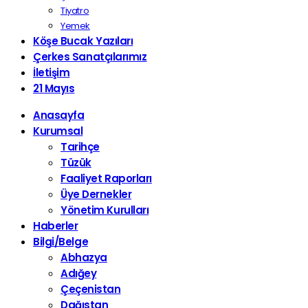
Tiyatro
Yemek
Köşe Bucak Yazıları
Çerkes Sanatçılarımız
İletişim
21 Mayıs
Anasayfa
Kurumsal
Tarihçe
Tüzük
Faaliyet Raporları
Üye Dernekler
Yönetim Kurulları
Haberler
Bilgi/Belge
Abhazya
Adığey
Çeçenistan
Dağıstan