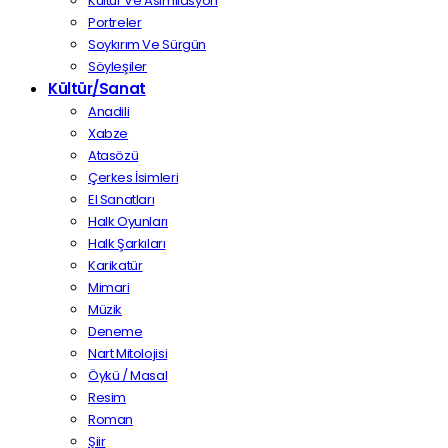
Kültür Ve Asimilasyon
Portreler
Soykırım Ve Sürgün
Söyleşiler
Kültür/Sanat
Anadili
Xabze
Atasözü
Çerkes İsimleri
El Sanatları
Halk Oyunları
Halk Şarkıları
Karikatür
Mimari
Müzik
Deneme
Nart Mitolojisi
Öykü / Masal
Resim
Roman
Şiir