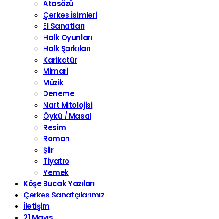
Atasözü
Çerkes İsimleri
El Sanatları
Halk Oyunları
Halk Şarkıları
Karikatür
Mimari
Müzik
Deneme
Nart Mitolojisi
Öykü / Masal
Resim
Roman
Şiir
Tiyatro
Yemek
Köşe Bucak Yazıları
Çerkes Sanatçılarımız
İletişim
21 Mayıs