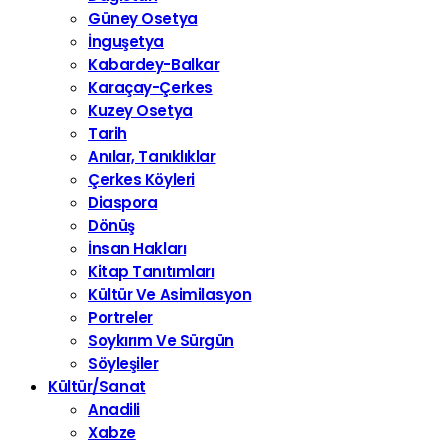
Güney Osetya
İnguşetya
Kabardey-Balkar
Karaçay-Çerkes
Kuzey Osetya
Tarih
Anılar, Tanıklıklar
Çerkes Köyleri
Diaspora
Dönüş
İnsan Hakları
Kitap Tanıtımları
Kültür Ve Asimilasyon
Portreler
Soykırım Ve Sürgün
Söyleşiler
Kültür/Sanat
Anadili
Xabze