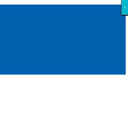
×
×
×
×
×
×
×
×
×
×
×
×
×
×
×
×
×
×
×
×
×
×
×
×
×
×
×
×
×
×
×
×