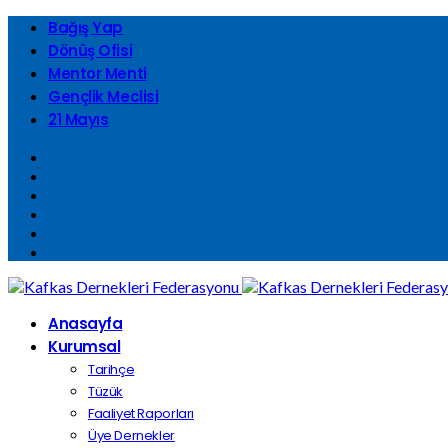
Bağış Yap
Dönüş Ofisi
Mentor Menti
Gençlik Meclisi
21 Mayıs
Anasayfa
Kurumsal
Tarihçe
Tüzük
Faaliyet Raporları
Üye Dernekler