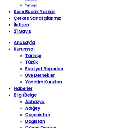
Yemek
Köşe Bucak Yazıları
Çerkes Sanatçılarımız
İletişim
21 Mayıs
Anasayfa
Kurumsal
Tarihçe
Tüzük
Faaliyet Raporları
Üye Dernekler
Yönetim Kurulları
Haberler
Bilgi/Belge
Abhazya
Adığey
Çeçenistan
Dağıstan
Güney Osetya