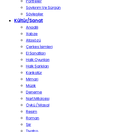
Portreler
Soykırım Ve Sürgün
Söyleşiler
Kültür/Sanat
Anadili
Xabze
Atasözü
Çerkes İsimleri
El Sanatları
Halk Oyunları
Halk Şarkıları
Karikatür
Mimari
Müzik
Deneme
Nart Mitolojisi
Öykü / Masal
Resim
Roman
Şiir
Tiyatro