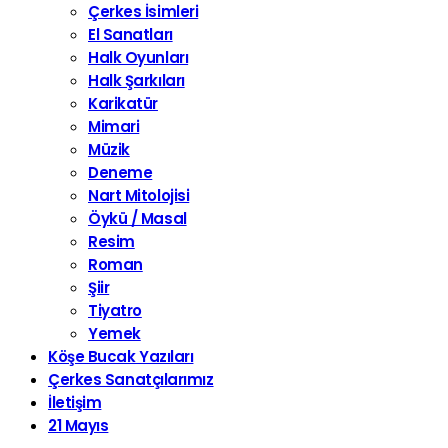
Çerkes İsimleri
El Sanatları
Halk Oyunları
Halk Şarkıları
Karikatür
Mimari
Müzik
Deneme
Nart Mitolojisi
Öykü / Masal
Resim
Roman
Şiir
Tiyatro
Yemek
Köşe Bucak Yazıları
Çerkes Sanatçılarımız
İletişim
21 Mayıs