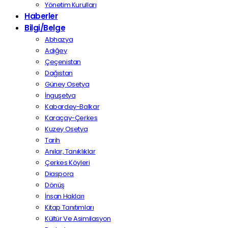
Yönetim Kurulları
Haberler
Bilgi/Belge
Abhazya
Adığey
Çeçenistan
Dağıstan
Güney Osetya
İnguşetya
Kabardey-Balkar
Karaçay-Çerkes
Kuzey Osetya
Tarih
Anılar, Tanıklıklar
Çerkes Köyleri
Diaspora
Dönüş
İnsan Hakları
Kitap Tanıtımları
Kültür Ve Asimilasyon