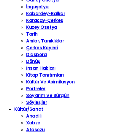
İnguşetya
Kabardey-Balkar
Karaçay-Çerkes
Kuzey Osetya
Tarih
Anılar, Tanıklıklar
Çerkes Köyleri
Diaspora
Dönüş
İnsan Hakları
Kitap Tanıtımları
Kültür Ve Asimilasyon
Portreler
Soykırım Ve Sürgün
Söyleşiler
Kültür/Sanat
Anadili
Xabze
Atasözü