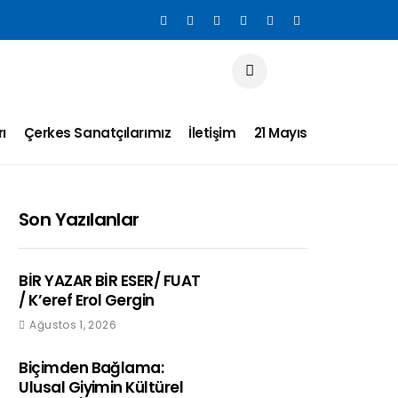
×
×
×
×
×
×
×
×
×
×
×
×
×
×
×
×
×
×
×
×
×
×
×
×
×
×
×
×
×
×
×
×
ı
Çerkes Sanatçılarımız
İletişim
21 Mayıs
Son Yazılanlar
BİR YAZAR BİR ESER/ FUAT
/ K’eref Erol Gergin
Ağustos 1, 2026
Biçimden Bağlama:
Ulusal Giyimin Kültürel