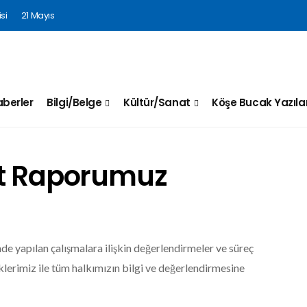
si
21 Mayıs
berler
Bilgi/Belge
Kültür/Sanat
Köşe Bucak Yazılar
et Raporumuz
de yapılan çalışmalara ilişkin değerlendirmeler ve süreç
lerimiz ile tüm halkımızın bilgi ve değerlendirmesine