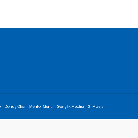
p
Dönüş Ofisi
Mentor Menti
Gençlik Meclisi
21 Mayıs