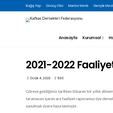
Bağış Yap
Dönüş Ofisi
Mentor Menti
Gençlik Mecli
Anasayfa
Kurumsal
Ha
2021-2022 Faaliy
Ocak 4, 2023
530
Göreve geldiğimiz tarihten itibaren bir yıllık dönem
taramasını içeren ara faaliyet raporumuz üye dernek
sunulmak üzere hazırlanmıştır.