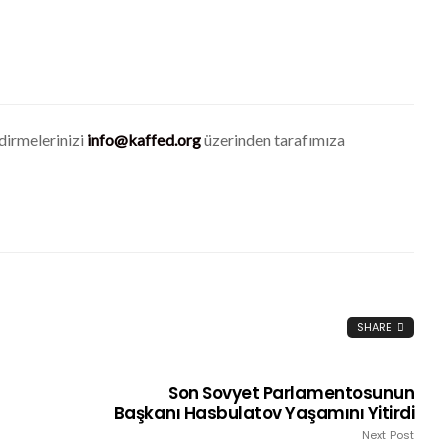
ndirmelerinizi
info@kaffed.org
üzerinden tarafımıza
SHARE
Son Sovyet Parlamentosunun
Başkanı Hasbulatov Yaşamını Yitirdi
Next Post