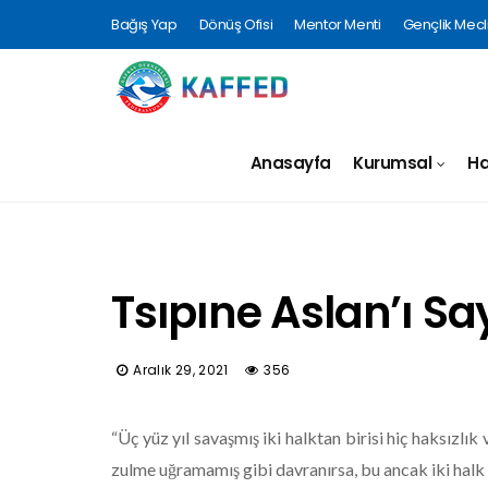
Bağış Yap
Dönüş Ofisi
Mentor Menti
Gençlik Mecli
Anasayfa
Kurumsal
Ha
Tsıpıne Aslan’ı Sa
Aralık 29, 2021
356
“Üç yüz yıl savaşmış iki halktan birisi hiç haksızlı
zulme uğramamış gibi davranırsa, bu ancak iki halk i