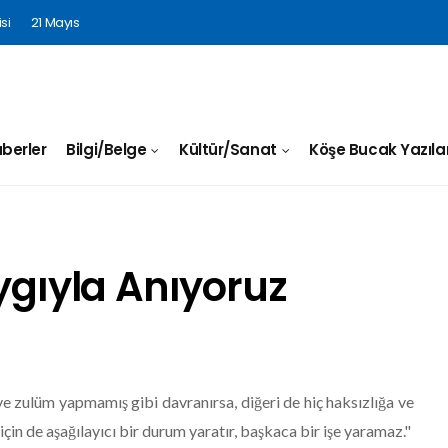
si
21 Mayıs
berler
Bilgi/Belge
Kültür/Sanat
Köşe Bucak Yazılar
ygıyla Anıyoruz
k ve zulüm yapmamış gibi davranırsa, diğeri de hiç haksızlığa ve
çin de aşağılayıcı bir durum yaratır, başkaca bir işe yaramaz."