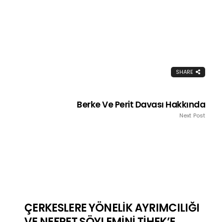
SHARE
Berke Ve Perit Davası Hakkında
Next Post
ÇERKESLERE YÖNELİK AYRIMCILIĞI
VE NEFRET SÖYLEMİNİ TİHEK’E