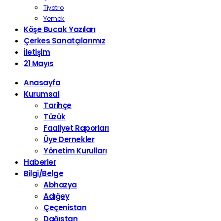
Tiyatro
Yemek
Köşe Bucak Yazıları
Çerkes Sanatçılarımız
İletişim
21 Mayıs
Anasayfa
Kurumsal
Tarihçe
Tüzük
Faaliyet Raporları
Üye Dernekler
Yönetim Kurulları
Haberler
Bilgi/Belge
Abhazya
Adığey
Çeçenistan
Dağıstan