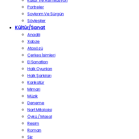
Kültür Ve Asimilasyon
Portreler
Soykırım Ve Sürgün
Söyleşiler
Kültür/Sanat
Anadili
Xabze
Atasözü
Çerkes İsimleri
El Sanatları
Halk Oyunları
Halk Şarkıları
Karikatür
Mimari
Müzik
Deneme
Nart Mitolojisi
Öykü / Masal
Resim
Roman
Şiir