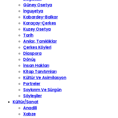
Güney Osetya
İnguşetya
Kabardey-Balkar
Karaçay-Çerkes
Kuzey Osetya
Tarih
Anılar, Tanıklıklar
Çerkes Köyleri
Diaspora
Dönüş
İnsan Hakları
Kitap Tanıtımları
Kültür Ve Asimilasyon
Portreler
Soykırım Ve Sürgün
Söyleşiler
Kültür/Sanat
Anadili
Xabze