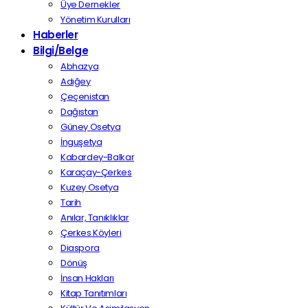
Üye Dernekler
Yönetim Kurulları
Haberler
Bilgi/Belge
Abhazya
Adığey
Çeçenistan
Dağıstan
Güney Osetya
İnguşetya
Kabardey-Balkar
Karaçay-Çerkes
Kuzey Osetya
Tarih
Anılar, Tanıklıklar
Çerkes Köyleri
Diaspora
Dönüş
İnsan Hakları
Kitap Tanıtımları