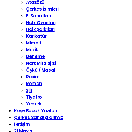
Atasözü
Çerkes İsimleri
El Sanatları
Halk Oyunları
Halk Şarkıları
Karikatür
Mimari
Müzik
Deneme
Nart Mitolojisi
Öykü / Masal
Resim
Roman
Şiir
Tiyatro
Yemek
Köşe Bucak Yazıları
Çerkes Sanatçılarımız
İletişim
21 Mayıs