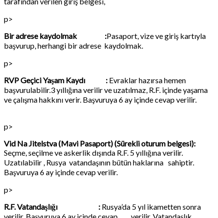
tarafından verilen giriş belgesi,
p>
Bir adrese kaydolmak :
Pasaport, vize ve giriş kartıyla
başvurup, herhangi bir adrese kaydolmak.
p>
RVP Geçici Yaşam Kaydı :
Evraklar hazırsa hemen
başvurulabilir.3 yıllığına verilir ve uzatılmaz, R.F. içinde yaşama
ve çalışma hakkını verir. Başvuruya 6 ay içinde cevap verilir.
p>
Vid Na Jitelstva (Mavi Pasaport) (Sürekli oturum belgesi):
Seçme, seçilme ve askerlik dışında R.F. 5 yıllığına verilir.
Uzatılabilir , Rusya vatandaşının bütün haklarına sahiptir.
Başvuruya 6 ay içinde cevap verilir.
p>
R.F. Vatandaşlığı :
Rusya’da 5 yıl ikametten sonra
verilir. Başvuruya 6 ay içinde cevap verilir. Vatandaşlık