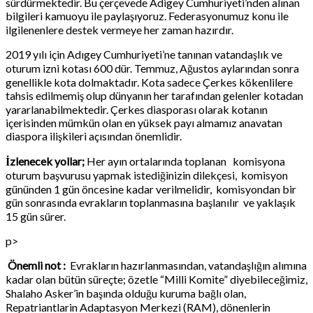
sürdürmektedir. Bu çerçevede Adigey Cumhuriyeti’nden alınan
bilgileri kamuoyu ile paylaşıyoruz. Federasyonumuz konu ile
ilgilenenlere destek vermeye her zaman hazırdır.
2019 yılı için Adıgey Cumhuriyeti’ne tanınan vatandaşlık ve
oturum izni kotası 600 dür. Temmuz, Ağustos aylarından sonra
genellikle kota dolmaktadır. Kota sadece Çerkes kökenlilere
tahsis edilmemiş olup dünyanın her tarafından gelenler kotadan
yararlanabilmektedir. Çerkes diasporası olarak kotanın
içerisinden mümkün olan en yüksek payı almamız anavatan
diaspora ilişkileri açısından önemlidir.
İzlenecek yollar;
Her ayın ortalarında toplanan komisyona
oturum başvurusu yapmak istediğinizin dilekçesi, komisyon
gününden 1 gün öncesine kadar verilmelidir, komisyondan bir
gün sonrasında evrakların toplanmasına başlanılır ve yaklaşık
15 gün sürer.
p>
Önemli not :
Evrakların hazırlanmasından, vatandaşlığın alımına
kadar olan bütün süreçte; özetle “Milli Komite” diyebileceğimiz,
Shalaho Asker’in başında olduğu kuruma bağlı olan,
Repatriantlarin Adaptasyon Merkezi (RAM), dönenlerin