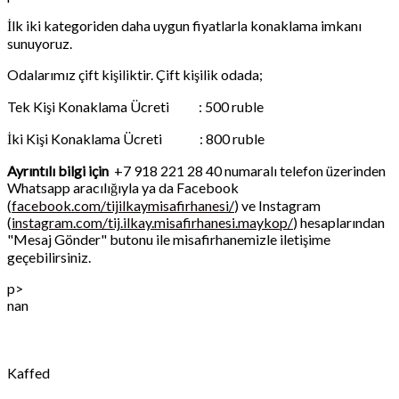
İlk iki kategoriden daha uygun fiyatlarla konaklama imkanı
sunuyoruz.
Odalarımız çift kişiliktir. Çift kişilik odada;
Tek Kişi Konaklama Ücreti : 500 ruble
İki Kişi Konaklama Ücreti : 800 ruble
Ayrıntılı bilgi için
+7 918 221 28 40 numaralı telefon üzerinden
Whatsapp aracılığıyla ya da Facebook
(
facebook.com/tijilkaymisafirhanesi/
) ve Instagram
(
instagram.com/tij.ilkay.misafirhanesi.maykop/
) hesaplarından
"Mesaj Gönder" butonu ile misafirhanemizle iletişime
geçebilirsiniz.
p>
nan
Kaffed