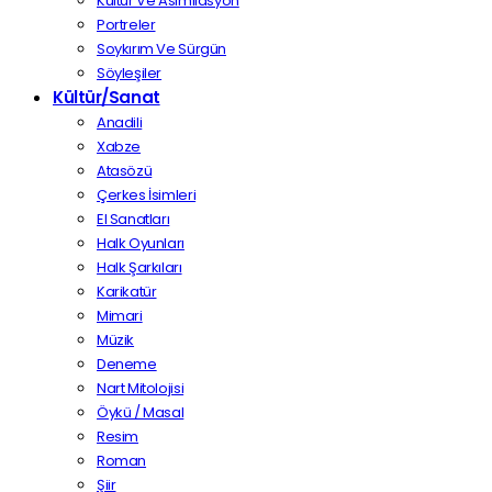
Kültür Ve Asimilasyon
Portreler
Soykırım Ve Sürgün
Söyleşiler
Kültür/Sanat
Anadili
Xabze
Atasözü
Çerkes İsimleri
El Sanatları
Halk Oyunları
Halk Şarkıları
Karikatür
Mimari
Müzik
Deneme
Nart Mitolojisi
Öykü / Masal
Resim
Roman
Şiir