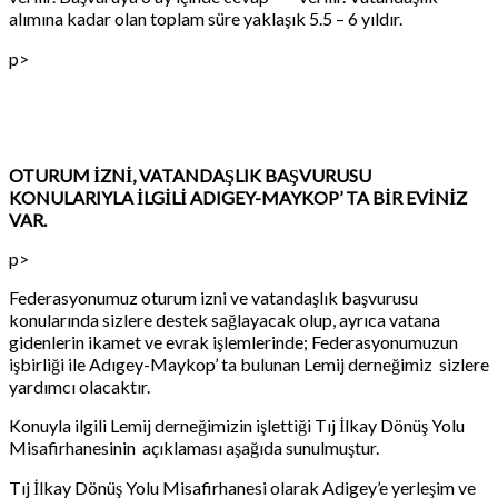
alımına kadar olan toplam süre yaklaşık 5.5 – 6 yıldır.
p>
OTURUM İZNİ, VATANDAŞLIK BAŞVURUSU
KONULARIYLA İLGİLİ ADIGEY-MAYKOP’ TA BİR EVİNİZ
VAR.
p>
Federasyonumuz oturum izni ve vatandaşlık başvurusu
konularında sizlere destek sağlayacak olup, ayrıca vatana
gidenlerin ikamet ve evrak işlemlerinde; Federasyonumuzun
işbirliği ile Adıgey-Maykop’ ta bulunan Lemij derneğimiz sizlere
yardımcı olacaktır.
Konuyla ilgili Lemij derneğimizin işlettiği Tıj İlkay Dönüş Yolu
Misafirhanesinin açıklaması aşağıda sunulmuştur.
Tıj İlkay Dönüş Yolu Misafirhanesi olarak Adigey’e yerleşim ve