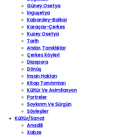
Güney Osetya
İnguşetya
Kabardey-Balkar
Karaçay-Çerkes
Kuzey Osetya
Tarih
Anılar, Tanıklıklar
Çerkes Köyleri
Diaspora
Dönüş
İnsan Hakları
Kitap Tanıtımları
Kültür Ve Asimilasyon
Portreler
Soykırım Ve Sürgün
Söyleşiler
Kültür/Sanat
Anadili
Xabze