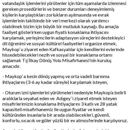
vatandaşlık işlemlerini yürütenler için tüm aşamalarda izlenmesi
gereken prosedürlerin ve benzer durumları deneyimlemiş
kişilerin karşılaştıkları zorlukların aşılmasında ve evrak
işlemlerinin takibinde bir veri merkezi olarak yardımcı
olabilmek bizim için büyük bir mutluluk kaynağı. Bu amaçla
faaliyet gösterirken uygun fiyatlı konaklama ihtiyacını
karşılamak, yerleşimcilerin adaptasyon süreçlerini destekleyici
dil öğrenimi ve sosyal-kültürel faaliyetleri organize etmek,
Maykop’ u ziyaret eden Kafkasyalılar için kendilerini evlerinde
hissedebilecekleri nezih ve sosyal bir konaklama ortamı
sağlamak Tıj İlkay Dönüş Yolu Misafirhanesi'nin kuruluş
amacıdır.
- Maykop’ a kesin dönüş yapmış ve orta vadeli barınma
ihtiyaçlarını (3-6 ay kadar süreyle) karşılamak isteyen,
- Oturum izni işlemlerini yürütmeleri nedeniyle Maykop’a belirli
aralıklarla seyahat eden ve Adıgey’ i ziyaret etmek isteyen
misafirlerimizin konaklama ihtiyaçlarını 3 katlı ve 28 yatak
kapasiteli misafirhanemiz ile uygun fiyatlar ve kendi
kültüründen insanlarla bir arada olabilecekleri, güvenli,
konforlu, sıcacık ve güler yüzlü bir ev atmosferinde karşılıyoruz.