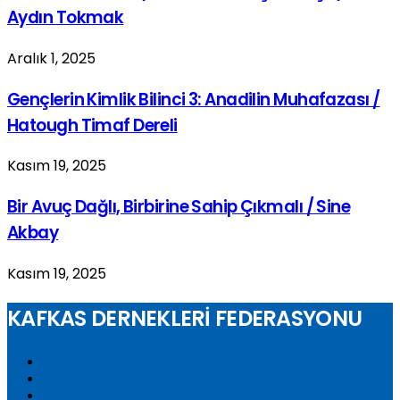
Aydın Tokmak
Aralık 1, 2025
Gençlerin Kimlik Bilinci 3: Anadilin Muhafazası /
Hatough Timaf Dereli
Kasım 19, 2025
Bir Avuç Dağlı, Birbirine Sahip Çıkmalı / Sine
Akbay
Kasım 19, 2025
KAFKAS DERNEKLERİ FEDERASYONU