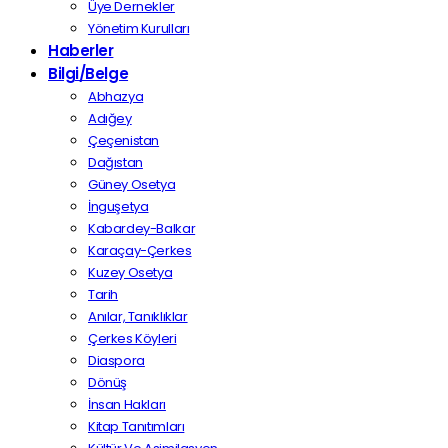
Üye Dernekler
Yönetim Kurulları
Haberler
Bilgi/Belge
Abhazya
Adığey
Çeçenistan
Dağıstan
Güney Osetya
İnguşetya
Kabardey-Balkar
Karaçay-Çerkes
Kuzey Osetya
Tarih
Anılar, Tanıklıklar
Çerkes Köyleri
Diaspora
Dönüş
İnsan Hakları
Kitap Tanıtımları