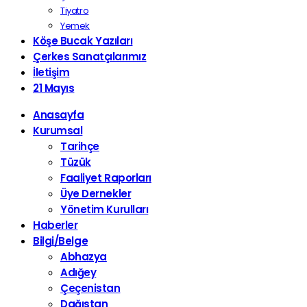
Tiyatro
Yemek
Köşe Bucak Yazıları
Çerkes Sanatçılarımız
İletişim
21 Mayıs
Anasayfa
Kurumsal
Tarihçe
Tüzük
Faaliyet Raporları
Üye Dernekler
Yönetim Kurulları
Haberler
Bilgi/Belge
Abhazya
Adığey
Çeçenistan
Dağıstan