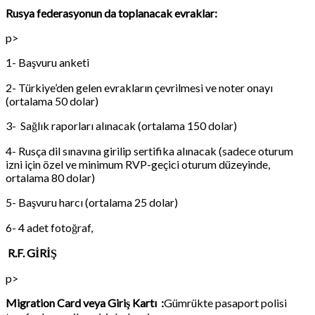
Rusya federasyonun da toplanacak evraklar:
p>
1- Başvuru anketi
2- Türkiye’den gelen evrakların çevrilmesi ve noter onayı
(ortalama 50 dolar)
3- Sağlık raporları alınacak (ortalama 150 dolar)
4- Rusça dil sınavına girilip sertifika alınacak (sadece oturum
izni için özel ve minimum RVP-geçici oturum düzeyinde,
ortalama 80 dolar)
5- Başvuru harcı (ortalama 25 dolar)
6- 4 adet fotoğraf,
R.F. GİRİŞ
p>
Migration Card veya Giriş Kartı :
Gümrükte pasaport polisi