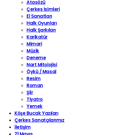
Atasözü
Çerkes İsimleri
El Sanatları
Halk Oyunları
Halk Şarkıları
Karikatür
Mimari
Müzik
Deneme
Nart Mitolojisi
Öykü / Masal
Resim
Roman
Şiir
Tiyatro
Yemek
Köşe Bucak Yazıları
Çerkes Sanatçılarımız
İletişim
21 Mayıs