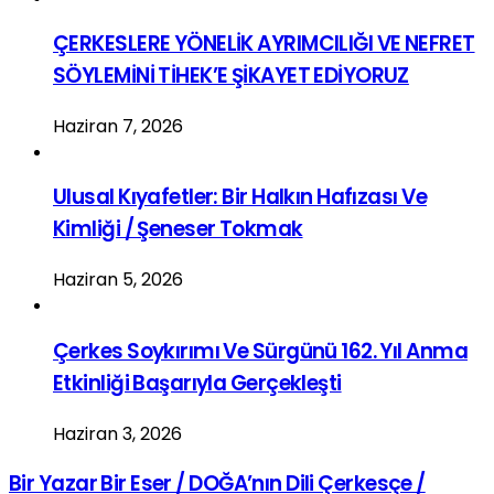
ÇERKESLERE YÖNELİK AYRIMCILIĞI VE NEFRET
SÖYLEMİNİ TİHEK’E ŞİKAYET EDİYORUZ
Haziran 7, 2026
Ulusal Kıyafetler: Bir Halkın Hafızası Ve
Kimliği / Şeneser Tokmak
Haziran 5, 2026
Çerkes Soykırımı Ve Sürgünü 162. Yıl Anma
Etkinliği Başarıyla Gerçekleşti
Haziran 3, 2026
Bir Yazar Bir Eser / DOĞA’nın Dili Çerkesçe /