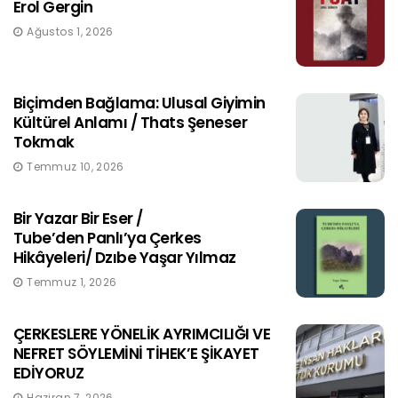
Erol Gergin
Ağustos 1, 2026
Biçimden Bağlama: Ulusal Giyimin
Kültürel Anlamı / Thats Şeneser
Tokmak
Temmuz 10, 2026
Bir Yazar Bir Eser /
Tube’den Panlı’ya Çerkes
Hikâyeleri/ Dzıbe Yaşar Yılmaz
Temmuz 1, 2026
ÇERKESLERE YÖNELİK AYRIMCILIĞI VE
NEFRET SÖYLEMİNİ TİHEK’E ŞİKAYET
EDİYORUZ
Haziran 7, 2026