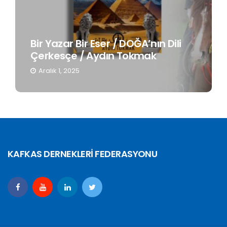
Bir Yazar Bir Eser / DOĞA’nın Dili
Çerkesçe / Aydın Tokmak
Aralık 1, 2025
KAFKAS DERNEKLERİ FEDERASYONU