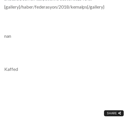
{gallery}/haber/federasyon/2018/kemalps{/gallery}
nan
Kaffed
SHARE