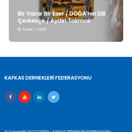
Bir Yazar Bir Eser / DOĞA’nın Dili
Çerkesçe / Aydın Tokmak
Aralık 1, 2025
KAFKAS DERNEKLERİ FEDERASYONU
© Copyright 2022 KAFFED - KAFKAS DERNEKLERİ FEDERASYONU