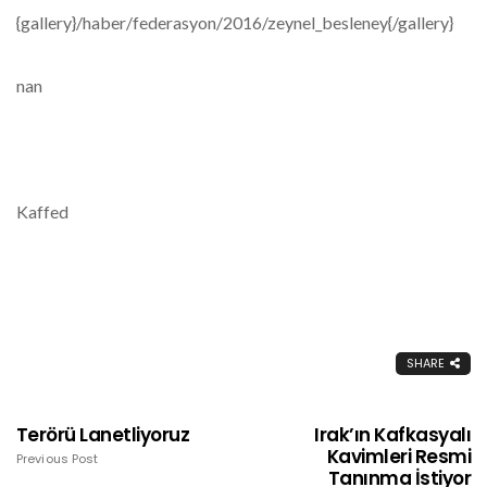
{gallery}/haber/federasyon/2016/zeynel_besleney{/gallery}
nan
Kaffed
SHARE
Terörü Lanetliyoruz
Irak’ın Kafkasyalı
Kavimleri Resmi
Previous Post
Tanınma İstiyor