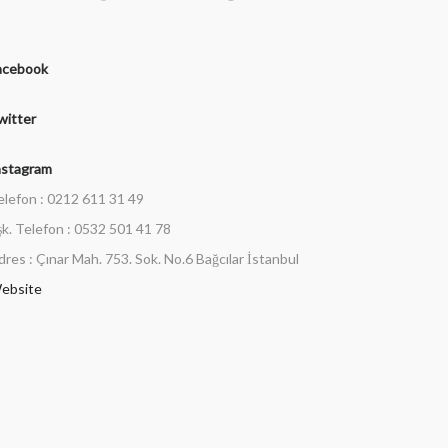
acebook
witter
nstagram
elefon : 0212 611 31 49
şk. Telefon : 0532 501 41 78
dres : Çınar Mah. 753. Sok. No.6 Bağcılar İstanbul
ebsite