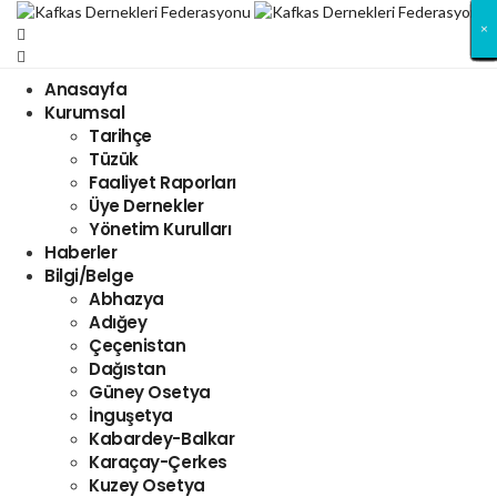
×
×
×
×
×
×
×
×
×
×
×
×
×
×
×
×
×
×
×
×
×
×
×
×
×
×
×
×
×
×
×
×
Anasayfa
Kurumsal
Tarihçe
Tüzük
Faaliyet Raporları
Üye Dernekler
Yönetim Kurulları
Haberler
Bilgi/Belge
Abhazya
Adığey
Çeçenistan
Dağıstan
Güney Osetya
İnguşetya
Kabardey-Balkar
Karaçay-Çerkes
Kuzey Osetya