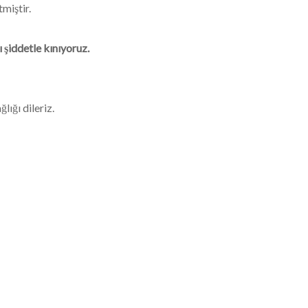
miştir.
 şiddetle kınıyoruz.
lığı dileriz.