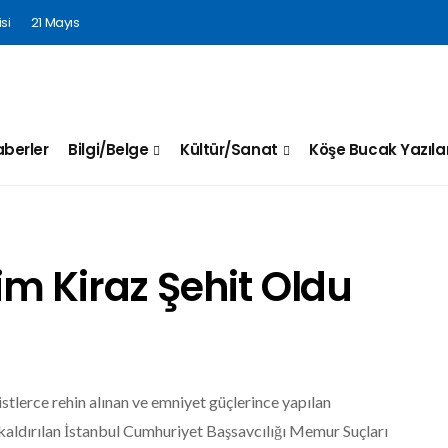
si
21 Mayıs
berler
Bilgi/Belge
Kültür/Sanat
Köşe Bucak Yazılar
m Kiraz Şehit Oldu
stlerce rehin alınan ve emniyet güçlerince yapılan
kaldırılan İstanbul Cumhuriyet Başsavcılığı Memur Suçları