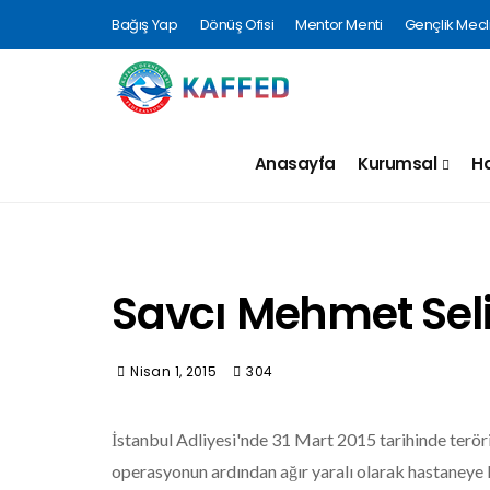
Bağış Yap
Dönüş Ofisi
Mentor Menti
Gençlik Mecli
Anasayfa
Kurumsal
Ha
Savcı Mehmet Seli
Nisan 1, 2015
304
İstanbul Adliyesi'nde 31 Mart 2015 tarihinde teröri
operasyonun ardından ağır yaralı olarak hastaneye 