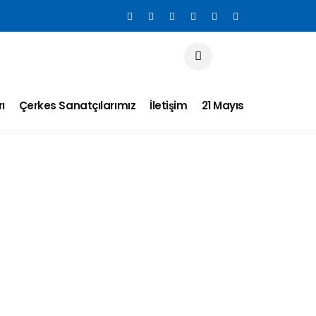
ı
Çerkes Sanatçılarımız
İletişim
21 Mayıs