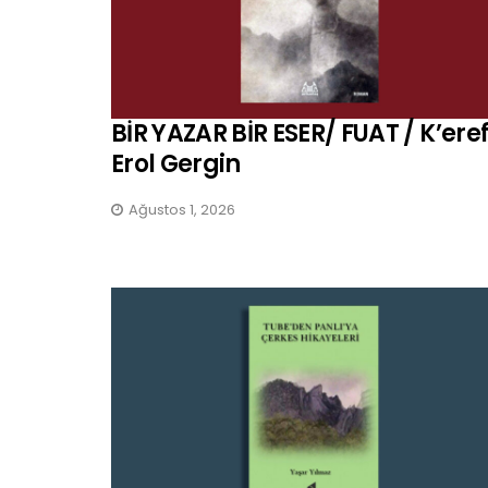
BİR YAZAR BİR ESER/ FUAT / K’ere
Erol Gergin
Ağustos 1, 2026