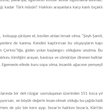
ı kadar Türk müsün? Hakkını arayanlara karşı kanlı bıçaklı
k, kokuşup çürüyen et, kesilen atılan tırnak olma. “Şeyh Şamil,
iyenlere de kanma. Kendini kaptırırsan bu okşayışların kapı
ain Çerkes”liğe, giden yolun başlangıcı olduğunu unutma. Bu
kkını, kimliğini arayan, baskıya ve sömürüye direnen halklar
ar. Egemenin elinde kuru sopa olma, insanlık ağacının yemyeşil
larında bir deli rüzgar savruluşunun üzerinden 151 koca yıl
şıyorsan, en büyük değerin insan olmak olduğu bu çağda halâ
Hem de yüz bin kere ayıp. Sezar’ın hakkını Sezar’a, Kürt’ün