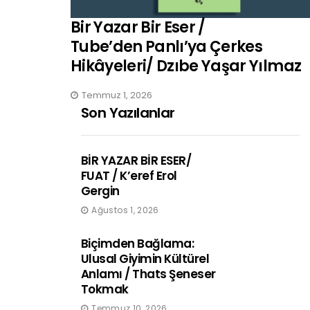
Bir Yazar Bir Eser /
Tube’den Panlı’ya Çerkes
Hikâyeleri/ Dzıbe Yaşar Yılmaz
Temmuz 1, 2026
Son Yazılanlar
BİR YAZAR BİR ESER/
FUAT / K’eref Erol
Gergin
Ağustos 1, 2026
Biçimden Bağlama:
Ulusal Giyimin Kültürel
Anlamı / Thats Şeneser
Tokmak
Temmuz 10, 2026