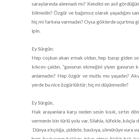
saraylarında alınmadı mı? Kendini en asil gördüğün
bilmedin? Özgür ve bağımsız olarak yaşadığını sandı
hiç mi farkına varmadın? Oysa göklerde uçurtma gib
ipin.
Ey Sürgün;
Hep coşkun akan ırmak oldun, hep basıp giden sel,
kılıcını çaldın, “gavurun ekmeğini yiyen gavurun k
anlamadın? Hep özgür ve mutlu mu yaşadın? Akva
yerde bu nice özgürlüktür; hiç mi düşünmedin?
Ey Sürgün,
Hak arayanlara karşı neden sesin kısık, sırtın dön
vermenin bin türlü yolu var. Silahla, tüfekle, kılıçla 
Dünya ırkçılığa, şiddete, baskıya, sömürüye vura v
hem başkasının hakkını inkar etme; hiçbir hak ica