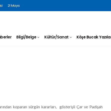
si
21 Mayıs
berler
Bilgi/Belge
Kültür/Sanat
Köşe Bucak Yazılar
larından koparan sürgün kararları, gösterişli Çar ve Padişah