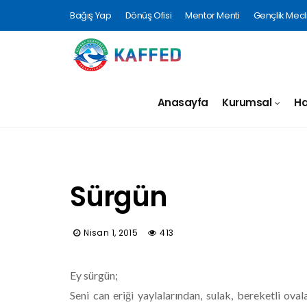
Bağış Yap
Dönüş Ofisi
Mentor Menti
Gençlik Mecli
Anasayfa
Kurumsal
Ha
Sürgün
Nisan 1, 2015
413
Ey sürgün;
Seni can eriği yaylalarından, sulak, bereketli ova