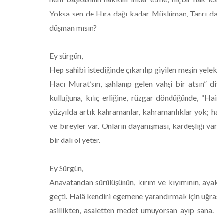
Yoksa sen de Hıra dağı kadar Müslüman, Tanrı dağ
düşman mısın?
Ey sürgün,
Hep sahibi istediğinde çıkarılıp giyilen meşin yele
Hacı Murat’sın, şahlanıp gelen vahşi bir atsın” d
kulluğuna, kılıç erliğine, rüzgar döndüğünde, “H
yüzyılda artık kahramanlar, kahramanlıklar yok; ha
ve bireyler var. Onların dayanışması, kardeşliği v
bir dalı ol yeter.
Ey Sürgün,
Anavatandan sürülüşünün, kırım ve kıyımının, ayak
geçti. Halâ kendini egemene yarandırmak için uğra
asillikten, asaletten medet umuyorsan ayıp sana. 