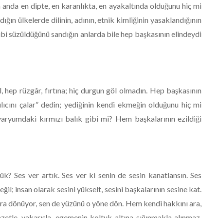
 anda en dipte, en karanlıkta, en ayakaltında olduğunu hiç mi
ğın ülkelerde dilinin, adının, etnik kimliğinin yasaklandığının
i süzüldüğünü sandığın anlarda bile hep başkasının elindeydi
 hep rüzgâr, fırtına; hiç durgun göl olmadın. Hep başkasının
ılıcını çalar” dedin; yediğinin kendi ekmeğin olduğunu hiç mi
ryumdaki kırmızı balık gibi mi? Hem başkalarının ezildiği
ük? Ses ver artık. Ses ver ki senin de sesin kanatlansın. Ses
değil; insan olarak sesini yükselt, sesini başkalarının sesine kat.
ura dönüyor, sen de yüzünü o yöne dön. Hem kendi hakkını ara,
zetle, yakarışla, egemenin koltuk altına sığınmakla alınmaz.