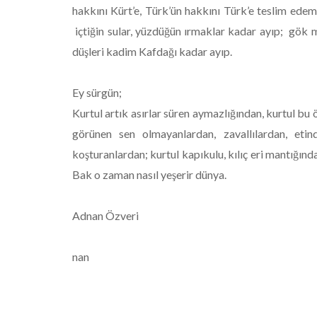
hakkını Kürt’e, Türk’ün hakkını Türk’e teslim edem
içtiğin sular, yüzdüğün ırmaklar kadar ayıp; gök m
düşleri kadim Kafdağı kadar ayıp.
Ey sürgün;
Kurtul artık asırlar süren aymazlığından, kurtul bu
görünen sen olmayanlardan, zavallılardan, etind
koşturanlardan; kurtul kapıkulu, kılıç eri mantığın
Bak o zaman nasıl yeşerir dünya.
Adnan Özveri
nan