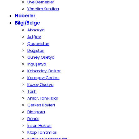
Üye Dernekler
Yönetim Kurulları
Haberler
Bilgi/Belge
Abhazya
Adığey
Çeçenistan
Dağıstan
Güney Osetya
İnguşetya
Kabardey-Balkar
Karaçay-Çerkes
Kuzey Osetya
Tarih
Anılar, Tanıklıklar
Çerkes Köyleri
Diaspora
Dönüş
İnsan Hakları
Kitap Tanıtımları