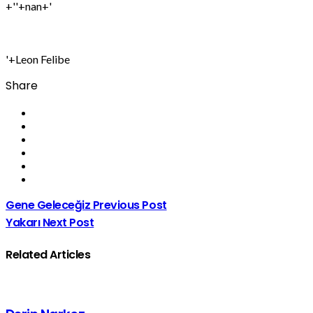
+''+nan+'
'+Leon Felibe
Share
Gene Geleceğiz
Previous Post
Yakarı
Next Post
Related Articles