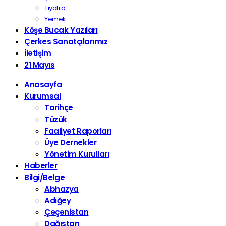
Tiyatro
Yemek
Köşe Bucak Yazıları
Çerkes Sanatçılarımız
İletişim
21 Mayıs
Anasayfa
Kurumsal
Tarihçe
Tüzük
Faaliyet Raporları
Üye Dernekler
Yönetim Kurulları
Haberler
Bilgi/Belge
Abhazya
Adığey
Çeçenistan
Dağıstan