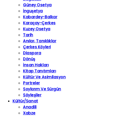
Güney Osetya
İnguşetya
Kabardey-Balkar
Karaçay-Çerkes
Kuzey Osetya
Tarih
Anılar, Tanıklıklar
Çerkes Köyleri
Diaspora
Dönüş
İnsan Hakları
Kitap Tanıtımları
Kültür Ve Asimilasyon
Portreler
Soykırım Ve Sürgün
Söyleşiler
Kültür/Sanat
Anadili
Xabze