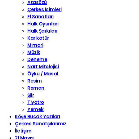
Atasözü
Çerkes İsimleri
El Sanatları
Halk Oyunları
Halk Şarkıları
Karikatür
Mimari
Müzik
Deneme
Nart Mitolojisi
Öykü / Masal
Resim
Roman
Şiir
Tiyatro
Yemek
Köşe Bucak Yazıları
Çerkes Sanatçılarımız
İletişim
21 Mayıs