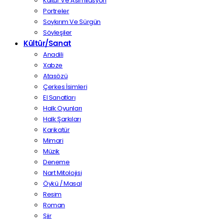
Kültür Ve Asimilasyon
Portreler
Soykırım Ve Sürgün
Söyleşiler
Kültür/Sanat
Anadili
Xabze
Atasözü
Çerkes İsimleri
El Sanatları
Halk Oyunları
Halk Şarkıları
Karikatür
Mimari
Müzik
Deneme
Nart Mitolojisi
Öykü / Masal
Resim
Roman
Şiir