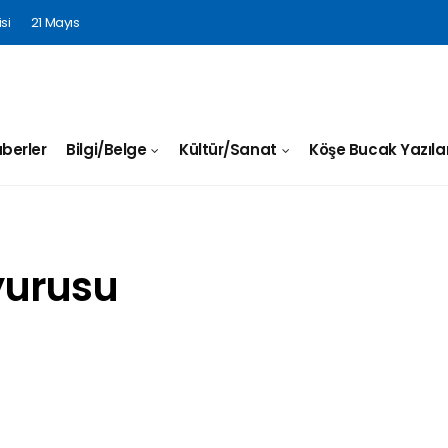
si
21 Mayıs
berler
Bilgi/Belge
Kültür/Sanat
Köşe Bucak Yazılar
yurusu