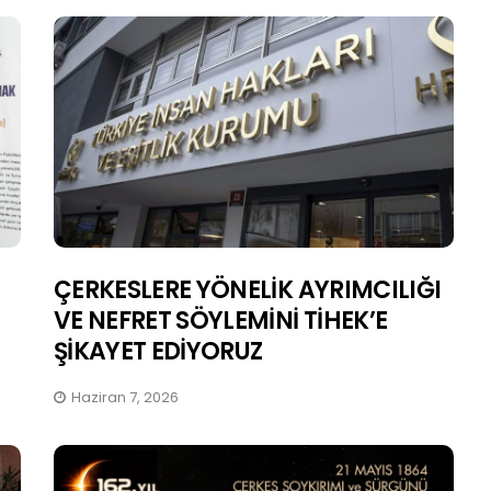
Bir Avuç Dağlı, Birbirine
Sahip Çıkmalı / Sine Akbay
Kasım 19, 2025
ÇERKESLERE YÖNELİK AYRIMCILIĞI
VE NEFRET SÖYLEMİNİ TİHEK’E
ŞİKAYET EDİYORUZ
Haziran 7, 2026