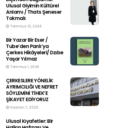
Ulusal Giyimin Kültürel
Anlamı / Thats Şeneser
Tokmak
Temmuz 10, 2026
Bir Yazar Bir Eser /
Tube’den Panlı’ya
Çerkes Hikâyeleri/ Dzıbe
Yaşar Yılmaz
Temmuz 1, 2026
ÇERKESLERE YÖNELİK
AYRIMCILIĞI VE NEFRET
SÖYLEMİNİ TİHEK’E
ŞİKAYET EDİYORUZ
Haziran 7, 2026
Ulusal Kıyafetler: Bir
Halkın Hafızası Ve