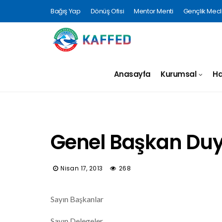
Bağış Yap
Dönüş Ofisi
Mentor Menti
Gençlik Mecli
Anasayfa
Kurumsal
Ha
Genel Başkan Du
Nisan 17, 2013
268
Sayın Başkanlar
Sayın Delegeler