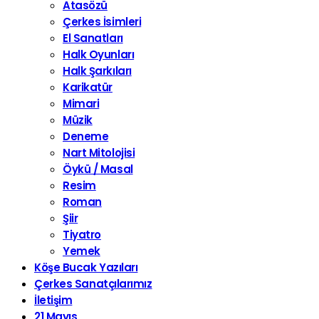
Atasözü
Çerkes İsimleri
El Sanatları
Halk Oyunları
Halk Şarkıları
Karikatür
Mimari
Müzik
Deneme
Nart Mitolojisi
Öykü / Masal
Resim
Roman
Şiir
Tiyatro
Yemek
Köşe Bucak Yazıları
Çerkes Sanatçılarımız
İletişim
21 Mayıs