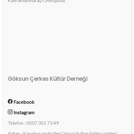
Kahramanmaraş/Onikişubat
Göksun Çerkes Kültür Derneği
Facebook
Instagram
Telefon : 0507 355 73 49
Adres : Kayabaşı mahallesi Yavuz Sultan Selim caddesi