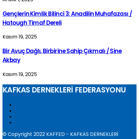
Gençlerin Kimlik Bilinci 3: Anadilin Muhafazası /
Hatough Timaf Dereli
Kasım 19, 2025
Bir Avuç Dağlı, Birbirine Sahip Çıkmalı / Sine
Akbay
Kasım 19, 2025
KAFKAS DERNEKLERİ FEDERASYONU
© Copyright 2022 KAFFED - KAFKAS DERNEKLERİ