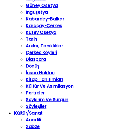
Güney Osetya
İnguşetya
Kabardey-Balkar
Karaçay-Çerkes
Kuzey Osetya
Tarih
Anılar, Tanıklıklar
Çerkes Köyleri
Diaspora
Dönüş
İnsan Hakları
Kitap Tanıtımları
Kültür Ve Asimilasyon
Portreler
Soykırım Ve Sürgün
Söyleşiler
Kültür/Sanat
Anadili
Xabze