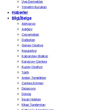
Üye Dernekler
Yönetim Kurulları
Haberler
Bilgi/Belge
Abhazya
Adığey
Çeçenistan
Dağıstan
Güney Osetya
İnguşetya
Kabardey-Balkar
Karaçay-Çerkes
Kuzey Osetya
Tarih
Anılar, Tanıklıklar
Çerkes Köyleri
Diaspora
Dönüş
İnsan Hakları
Kitap Tanıtımları