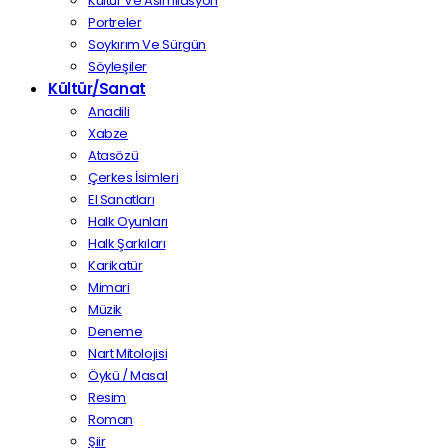
Kültür Ve Asimilasyon
Portreler
Soykırım Ve Sürgün
Söyleşiler
Kültür/Sanat
Anadili
Xabze
Atasözü
Çerkes İsimleri
El Sanatları
Halk Oyunları
Halk Şarkıları
Karikatür
Mimari
Müzik
Deneme
Nart Mitolojisi
Öykü / Masal
Resim
Roman
Şiir