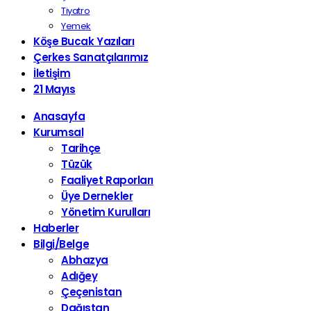
Tiyatro
Yemek
Köşe Bucak Yazıları
Çerkes Sanatçılarımız
İletişim
21 Mayıs
Anasayfa
Kurumsal
Tarihçe
Tüzük
Faaliyet Raporları
Üye Dernekler
Yönetim Kurulları
Haberler
Bilgi/Belge
Abhazya
Adığey
Çeçenistan
Dağıstan