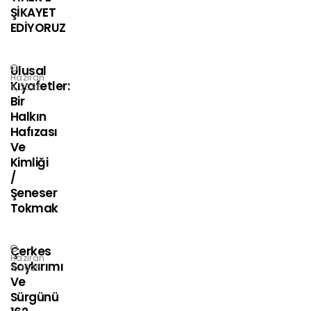
ŞİKAYET
EDİYORUZ
Ulusal
Haziran
Kıyafetler:
5, 2026
Bir
Halkın
Hafızası
Ve
Kimliği
/
Şeneser
Tokmak
Çerkes
Haziran
Soykırımı
3, 2026
Ve
Sürgünü