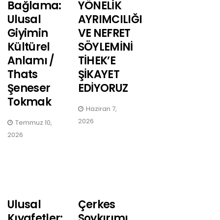
Bağlama:
YÖNELİK
Ulusal
AYRIMCILIĞI
Giyimin
VE NEFRET
Kültürel
SÖYLEMİNİ
Anlamı /
TİHEK’E
Thats
ŞİKAYET
Şeneser
EDİYORUZ
Tokmak
Haziran 7,
2026
Temmuz 10,
2026
Ulusal
Çerkes
Kıyafetler:
Soykırımı