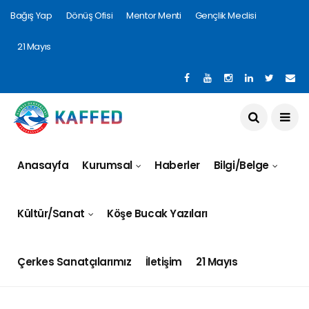
Bağış Yap
Dönüş Ofisi
Mentor Menti
Gençlik Meclisi
21 Mayıs
Anasayfa
Kurumsal
Haberler
Bilgi/Belge
Kültür/Sanat
Köşe Bucak Yazıları
Çerkes Sanatçılarımız
İletişim
21 Mayıs