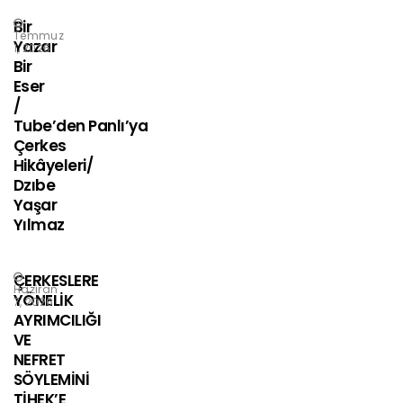
Bir
Temmuz
Yazar
1, 2026
Bir
Eser
/
Tube’den Panlı’ya
Çerkes
Hikâyeleri/
Dzıbe
Yaşar
Yılmaz
ÇERKESLERE
Haziran
YÖNELİK
7, 2026
AYRIMCILIĞI
VE
NEFRET
SÖYLEMİNİ
TİHEK’E