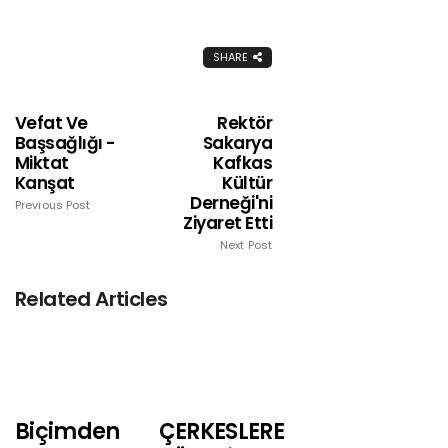
SHARE
Vefat Ve
Rektör
Başsağlığı -
Sakarya
Miktat
Kafkas
Kanşat
Kültür
Derneği'ni
Previous Post
Ziyaret Etti
Next Post
Related Articles
Biçimden
ÇERKESLERE