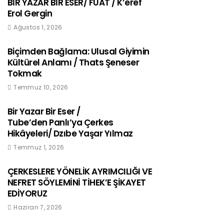
BİR YAZAR BİR ESER/ FUAT / K’eref
Erol Gergin
Ağustos 1, 2026
Biçimden Bağlama: Ulusal Giyimin
Kültürel Anlamı / Thats Şeneser
Tokmak
Temmuz 10, 2026
Bir Yazar Bir Eser /
Tube’den Panlı’ya Çerkes
Hikâyeleri/ Dzıbe Yaşar Yılmaz
Temmuz 1, 2026
ÇERKESLERE YÖNELİK AYRIMCILIĞI VE
NEFRET SÖYLEMİNİ TİHEK’E ŞİKAYET
EDİYORUZ
Haziran 7, 2026