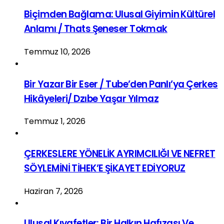
Biçimden Bağlama: Ulusal Giyimin Kültürel
Anlamı / Thats Şeneser Tokmak
Temmuz 10, 2026
Bir Yazar Bir Eser / Tube’den Panlı’ya Çerkes
Hikâyeleri/ Dzıbe Yaşar Yılmaz
Temmuz 1, 2026
ÇERKESLERE YÖNELİK AYRIMCILIĞI VE NEFRET
SÖYLEMİNİ TİHEK’E ŞİKAYET EDİYORUZ
Haziran 7, 2026
Ulusal Kıyafetler: Bir Halkın Hafızası Ve