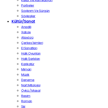
Kültür Ve Asimilasyon
Portreler
Soykırım Ve Sürgün
Söyleşiler
Kültür/Sanat
Anadili
Xabze
Atasözü
Çerkes İsimleri
El Sanatları
Halk Oyunları
Halk Şarkıları
Karikatür
Mimari
Müzik
Deneme
Nart Mitolojisi
Öykü / Masal
Resim
Roman
Şiir