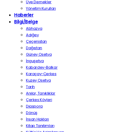
Üye Dernekler
Yönetim Kurulları
Haberler
Bilgi/Belge
Abhazya
Adığey
Çeçenistan
Dağıstan
Güney Osetya
İnguşetya
Kabardey-Balkar
Karaçay-Çerkes
Kuzey Osetya
Tarih
Anılar, Tanıklıklar
Çerkes Köyleri
Diaspora
Dönüş
İnsan Hakları
Kitap Tanıtımları