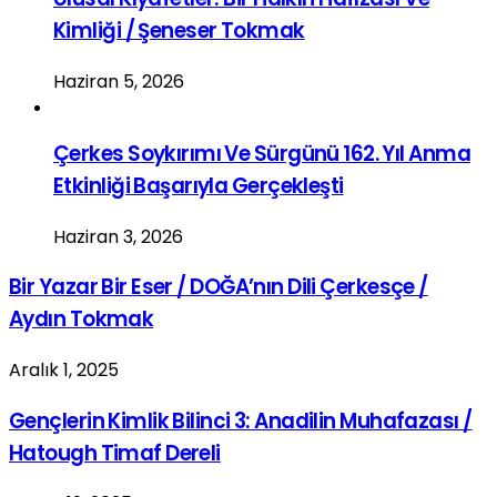
Kimliği / Şeneser Tokmak
Haziran 5, 2026
Çerkes Soykırımı Ve Sürgünü 162. Yıl Anma
Etkinliği Başarıyla Gerçekleşti
Haziran 3, 2026
Bir Yazar Bir Eser / DOĞA’nın Dili Çerkesçe /
Aydın Tokmak
Aralık 1, 2025
Gençlerin Kimlik Bilinci 3: Anadilin Muhafazası /
Hatough Timaf Dereli