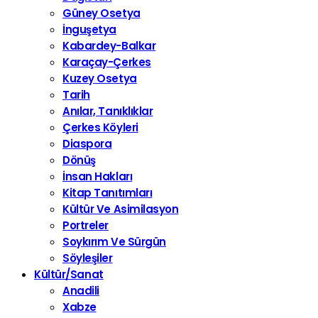
Güney Osetya
İnguşetya
Kabardey-Balkar
Karaçay-Çerkes
Kuzey Osetya
Tarih
Anılar, Tanıklıklar
Çerkes Köyleri
Diaspora
Dönüş
İnsan Hakları
Kitap Tanıtımları
Kültür Ve Asimilasyon
Portreler
Soykırım Ve Sürgün
Söyleşiler
Kültür/Sanat
Anadili
Xabze