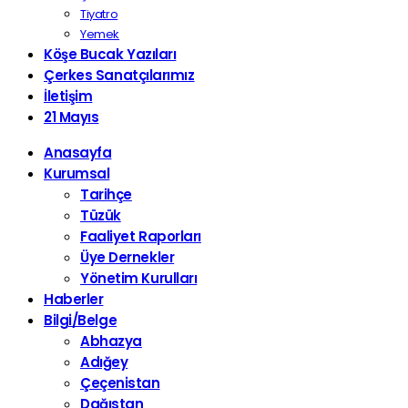
Tiyatro
Yemek
Köşe Bucak Yazıları
Çerkes Sanatçılarımız
İletişim
21 Mayıs
Anasayfa
Kurumsal
Tarihçe
Tüzük
Faaliyet Raporları
Üye Dernekler
Yönetim Kurulları
Haberler
Bilgi/Belge
Abhazya
Adığey
Çeçenistan
Dağıstan