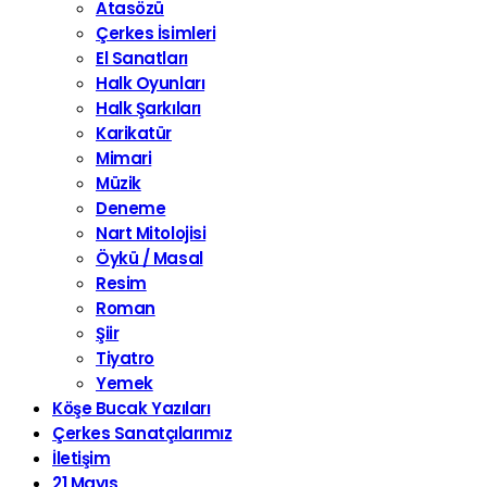
Atasözü
Çerkes İsimleri
El Sanatları
Halk Oyunları
Halk Şarkıları
Karikatür
Mimari
Müzik
Deneme
Nart Mitolojisi
Öykü / Masal
Resim
Roman
Şiir
Tiyatro
Yemek
Köşe Bucak Yazıları
Çerkes Sanatçılarımız
İletişim
21 Mayıs