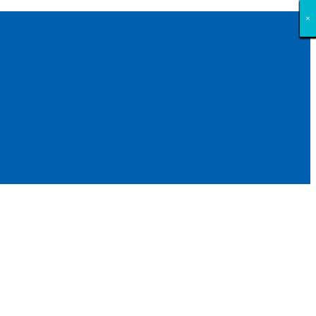
×
×
×
×
×
×
×
×
×
×
×
×
×
×
×
×
×
×
×
×
×
×
×
×
×
×
×
×
×
×
×
×