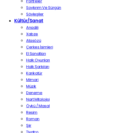
Portreler
Soykırım Ve Sürgün
Söyleşiler
Kültür/Sanat
Anadili
Xabze
Atasözü
Çerkes İsimleri
El Sanatları
Halk Oyunları
Halk Şarkıları
Karikatür
Mimari
Müzik
Deneme
Nart Mitolojisi
Öykü / Masal
Resim
Roman
Şiir
Tiyatro