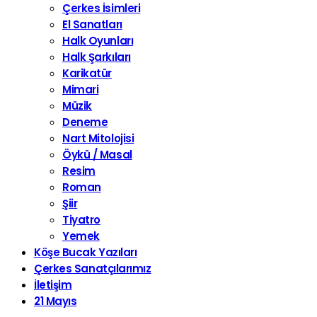
Çerkes İsimleri
El Sanatları
Halk Oyunları
Halk Şarkıları
Karikatür
Mimari
Müzik
Deneme
Nart Mitolojisi
Öykü / Masal
Resim
Roman
Şiir
Tiyatro
Yemek
Köşe Bucak Yazıları
Çerkes Sanatçılarımız
İletişim
21 Mayıs