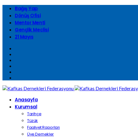
Bağış Yap
Dönüş Ofisi
Mentor Menti
Gençlik Meclisi
21 Mayıs
Anasayfa
Kurumsal
Tarihçe
Tüzük
Faaliyet Raporları
Üye Dernekler