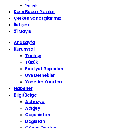
Yemek
Köşe Bucak Yazıları
Çerkes Sanatçılarımız
İletişim
21 Mayıs
Anasayfa
Kurumsal
Tarihçe
Tüzük
Faaliyet Raporları
Üye Dernekler
Yönetim Kurulları
Haberler
Bilgi/Belge
Abhazya
Adığey
Çeçenistan
Dağıstan
Güney Osetya