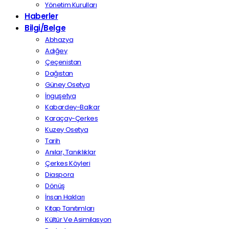
Yönetim Kurulları
Haberler
Bilgi/Belge
Abhazya
Adığey
Çeçenistan
Dağıstan
Güney Osetya
İnguşetya
Kabardey-Balkar
Karaçay-Çerkes
Kuzey Osetya
Tarih
Anılar, Tanıklıklar
Çerkes Köyleri
Diaspora
Dönüş
İnsan Hakları
Kitap Tanıtımları
Kültür Ve Asimilasyon