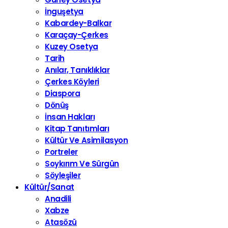
İnguşetya
Kabardey-Balkar
Karaçay-Çerkes
Kuzey Osetya
Tarih
Anılar, Tanıklıklar
Çerkes Köyleri
Diaspora
Dönüş
İnsan Hakları
Kitap Tanıtımları
Kültür Ve Asimilasyon
Portreler
Soykırım Ve Sürgün
Söyleşiler
Kültür/Sanat
Anadili
Xabze
Atasözü