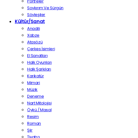
Portreler
Soykırım Ve Sürgün
Söyleşiler
Kültür/Sanat
Anadili
Xabze
Atasözü
Çerkes İsimleri
El Sanatları
Halk Oyunları
Halk Şarkıları
Karikatür
Mimari
Müzik
Deneme
Nart Mitolojisi
Öykü / Masal
Resim
Roman
Şiir
Tiyatro