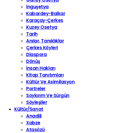
İnguşetya
Kabardey-Balkar
Karaçay-Çerkes
Kuzey Osetya
Tarih
Anılar, Tanıklıklar
Çerkes Köyleri
Diaspora
Dönüş
İnsan Hakları
Kitap Tanıtımları
Kültür Ve Asimilasyon
Portreler
Soykırım Ve Sürgün
Söyleşiler
Kültür/Sanat
Anadili
Xabze
Atasözü