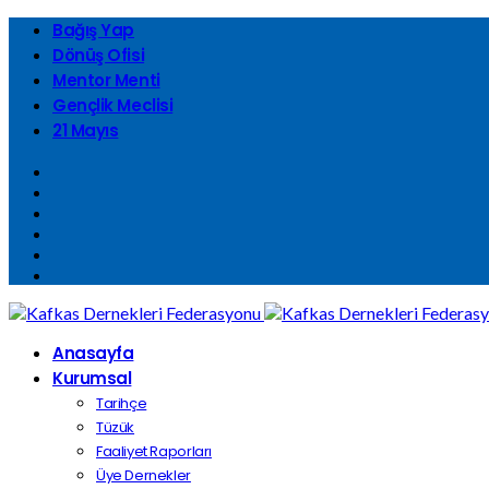
Bağış Yap
Dönüş Ofisi
Mentor Menti
Gençlik Meclisi
21 Mayıs
Anasayfa
Kurumsal
Tarihçe
Tüzük
Faaliyet Raporları
Üye Dernekler