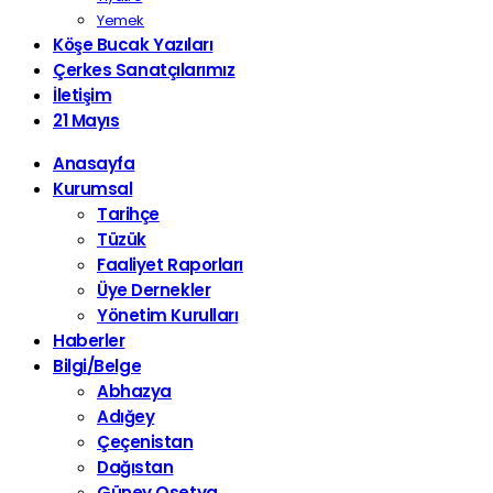
Yemek
Köşe Bucak Yazıları
Çerkes Sanatçılarımız
İletişim
21 Mayıs
Anasayfa
Kurumsal
Tarihçe
Tüzük
Faaliyet Raporları
Üye Dernekler
Yönetim Kurulları
Haberler
Bilgi/Belge
Abhazya
Adığey
Çeçenistan
Dağıstan
Güney Osetya