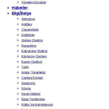
Yönetim Kurulları
Haberler
Bilgi/Belge
Abhazya
Adığey
Çeçenistan
Dağıstan
Güney Osetya
İnguşetya
Kabardey-Balkar
Karaçay-Çerkes
Kuzey Osetya
Tarih
Anılar, Tanıklıklar
Çerkes Köyleri
Diaspora
Dönüş
İnsan Hakları
Kitap Tanıtımları
Kültür Ve Asimilasyon