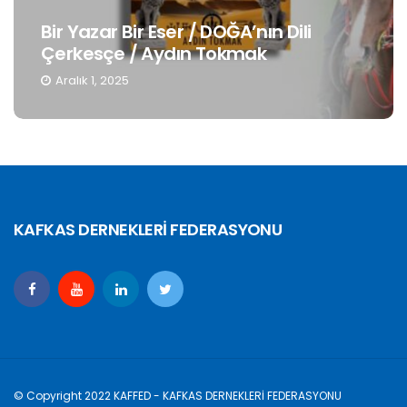
Bir Yazar Bir Eser / DOĞA’nın Dili
Çerkesçe / Aydın Tokmak
Aralık 1, 2025
KAFKAS DERNEKLERİ FEDERASYONU
© Copyright 2022 KAFFED - KAFKAS DERNEKLERİ FEDERASYONU