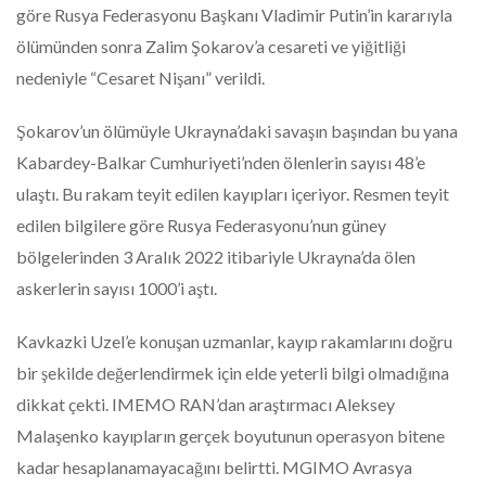
göre Rusya Federasyonu Başkanı Vladimir Putin’in kararıyla
ölümünden sonra Zalim Şokarov’a cesareti ve yiğitliği
nedeniyle “Cesaret Nişanı” verildi.
Şokarov’un ölümüyle Ukrayna’daki savaşın başından bu yana
Kabardey-Balkar Cumhuriyeti’nden ölenlerin sayısı 48’e
ulaştı. Bu rakam teyit edilen kayıpları içeriyor. Resmen teyit
edilen bilgilere göre Rusya Federasyonu’nun güney
bölgelerinden 3 Aralık 2022 itibariyle Ukrayna’da ölen
askerlerin sayısı 1000’i aştı.
Kavkazki Uzel’e konuşan uzmanlar, kayıp rakamlarını doğru
bir şekilde değerlendirmek için elde yeterli bilgi olmadığına
dikkat çekti. IMEMO RAN’dan araştırmacı Aleksey
Malaşenko kayıpların gerçek boyutunun operasyon bitene
kadar hesaplanamayacağını belirtti. MGIMO Avrasya