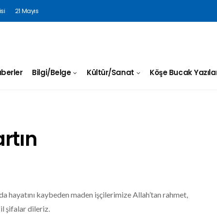
si
21 Mayıs
berler
Bilgi/Belge
Kültür/Sanat
Köşe Bucak Yazılar
rtın
a hayatını kaybeden maden işçilerimize Allah’tan rahmet,
l şifalar dileriz.