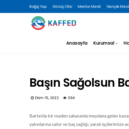
Bağış Yap
Dönüş Ofisi
Mentor Menti
Gençlik Mecli
Anasayfa
Kurumsal
Ha
Başın Sağolsun Ba
Ekim 15, 2022
394
Bartın’da bir maden sahasında meydana gelen kazad
yakınlarına sabır ve baş sağlığı, yaralı işçilerimize aci