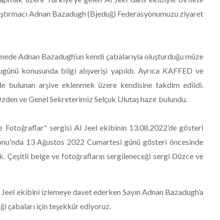
raştırmacı Adnan Bazadugh (Bjeduğ) Federasyonumuzu ziyaret
şmede Adnan Bazadugh’un kendi çabalarıyla oluşturduğu müze
bugünü konusunda bilgi alışverişi yapıldı. Ayrıca KAFFED ve
e bulunan arşive eklenmek üzere kendisine takdim edildi.
en ve Genel Sekreterimiz Selçuk Ulutaş hazır bulundu.
Fotoğraflar" sergisi Al Jeel ekibinin 13.08.2022’de gösteri
onu'nda 13 Ağustos 2022 Cumartesi günü gösteri öncesinde
k. Çeşitli belge ve fotoğrafların sergileneceği sergi Düzce ve
Al Jeel ekibini izlemeye davet ederken Sayın Adnan Bazadugh’a
ği çabaları için teşekkür ediyoruz.