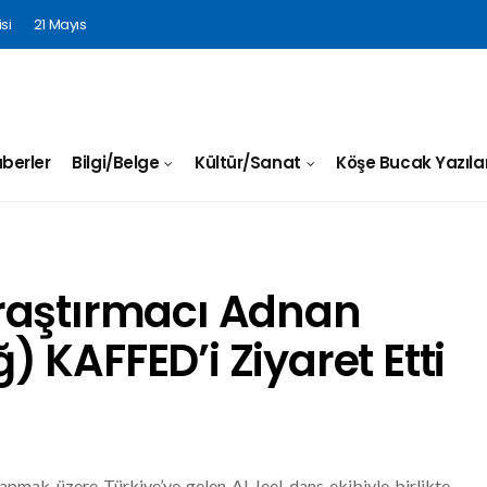
si
21 Mayıs
berler
Bilgi/Belge
Kültür/Sanat
Köşe Bucak Yazılar
raştırmacı Adnan
 KAFFED’i Ziyaret Etti
apmak üzere Türkiye’ye gelen Al Jeel dans ekibiyle birlikte