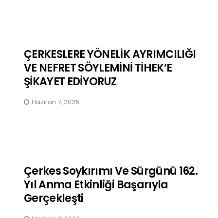
Bir Avuç Dağlı, Birbirine
Sahip Çıkmalı / Sine Akbay
ÇERKESLERE YÖNELİK AYRIMCILIĞI
Kasım 19, 2025
VE NEFRET SÖYLEMİNİ TİHEK’E
ŞİKAYET EDİYORUZ
Haziran 7, 2026
Çerkes Soykırımı Ve Sürgünü 162.
Yıl Anma Etkinliği Başarıyla
Gerçekleşti