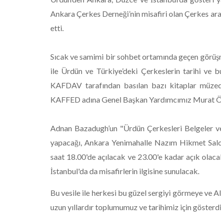
Ankara Çerkes Derneği’nin misafiri olan Çerkes a
etti.
Sıcak ve samimi bir sohbet ortamında geçen görü
ile Ürdün ve Türkiye’deki Çerkeslerin tarihi ve 
KAFDAV tarafından basılan bazı kitaplar müzed
KAFFED adına Genel Başkan Yardımcımız Murat Özd
Adnan Bazadugh’un "Ürdün Çerkesleri Belgeler ve 
yapacağı, Ankara Yenimahalle Nazım Hikmet Sal
saat 18.00'de açılacak ve 23.00'e kadar açık olaca
İstanbul'da da misafirlerin ilgisine sunulacak.
Bu vesile ile herkesi bu güzel sergiyi görmeye ve 
uzun yıllardır toplumumuz ve tarihimiz için gösterdi