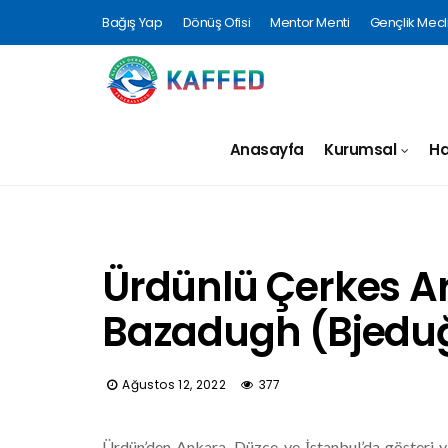
Bağış Yap
Dönüş Ofisi
Mentor Menti
Gençlik Mecli
Anasayfa
Kurumsal
Ha
Ürdünlü Çerkes A
Bazadugh (Bjeduğ)
Ağustos 12, 2022
377
Ürdün’den Ankara, Düzce ve İstanbul’da gösteri y