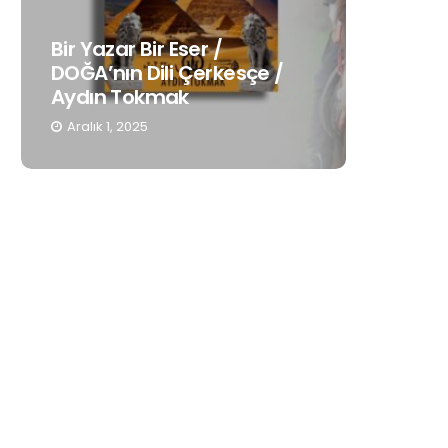
Bir Yazar Bir Eser /
Gençleri
DOĞA’nın Dili Çerkesçe /
Anadili
Aydın Tokmak
Hatoug
Aralık 1, 2025
Kasım 19