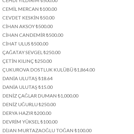
CEHDİ YILDIRIM ₺500.00
CEMİL MERCAN ₺100.00
CEVDET KESKİN ₺50.00
CİHAN AKSOY ₺500.00
CİHAN CANDEMİR ₺500.00
CİHAT ULUS ₺500.00
ÇAĞATAY SEVGEL ₺250.00
ÇETİN KILINÇ ₺250.00
ÇUKUROVA DOSTLUK KULÜBÜ ₺1,864.00
DANİA ULUTAŞ ₺18.64
DANİA ULUTAŞ ₺15.00
DENİZ ÇAĞLAR DUMAN ₺1,000.00
DENİZ UĞURLU ₺250.00
DERYA HAZIR ₺200.00
DEVRİM YÜKSEL ₺100.00
DİJAN MURTAZAOĞLU TOĞAN ₺100.00