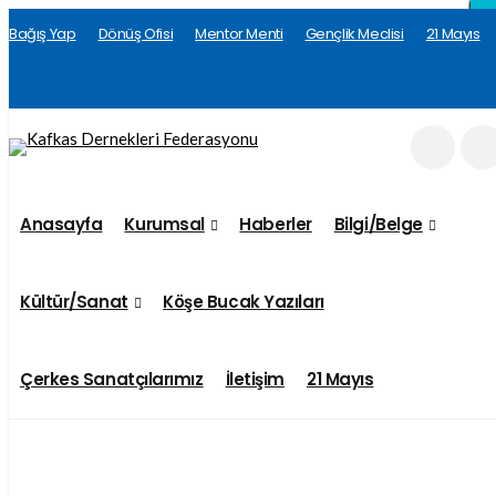
×
×
×
×
×
×
×
×
×
×
×
×
×
×
×
×
×
×
×
×
×
×
×
×
×
×
×
×
×
×
×
×
Bağış Yap
Dönüş Ofisi
Mentor Menti
Gençlik Meclisi
21 Mayıs
Anasayfa
Kurumsal
Haberler
Bilgi/Belge
Kültür/Sanat
Köşe Bucak Yazıları
Çerkes Sanatçılarımız
İletişim
21 Mayıs