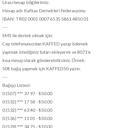
Lirası hesap bilgilerimiz:
Hesap adı: Kafkas Dernekleri Federasyonu
IBAN: TR02 0001 0007 6535 5861 4850 01
---
SMS ile destek olmak için:
Cep telefonunuzdan KAFFED yazıp ödemek
yapmak istediğiniz tutarı ekleyerek ve 8071'e
kısa mesaj olarak gönderebilirsiniz. Örnek:
50₺ bağış yapmak için KAFFED50 yazın.
---
Bağışçı Listesi:
0 (507) *** 37 97 - ₺50.00
0 (532) *** 17 58 - ₺50.00
0 (532) *** 63 40 - ₺50.00
0 (536) *** 11 01 - ₺50.00
0 (539) *** 34 75 - ₺10.00