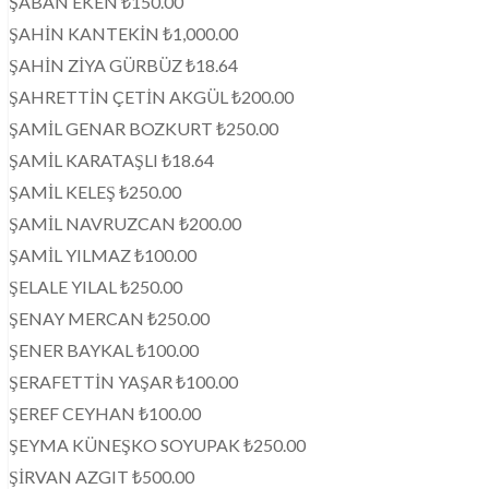
ŞABAN EKEN ₺150.00
ŞAHİN KANTEKİN ₺1,000.00
ŞAHİN ZİYA GÜRBÜZ ₺18.64
ŞAHRETTİN ÇETİN AKGÜL ₺200.00
ŞAMİL GENAR BOZKURT ₺250.00
ŞAMİL KARATAŞLI ₺18.64
ŞAMİL KELEŞ ₺250.00
ŞAMİL NAVRUZCAN ₺200.00
ŞAMİL YILMAZ ₺100.00
ŞELALE YILAL ₺250.00
ŞENAY MERCAN ₺250.00
ŞENER BAYKAL ₺100.00
ŞERAFETTİN YAŞAR ₺100.00
ŞEREF CEYHAN ₺100.00
ŞEYMA KÜNEŞKO SOYUPAK ₺250.00
ŞİRVAN AZGIT ₺500.00