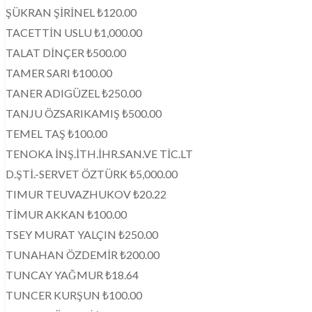
ŞÜKRAN ŞİRİNEL ₺120.00
TACETTİN USLU ₺1,000.00
TALAT DİNÇER ₺500.00
TAMER SARI ₺100.00
TANER ADIGÜZEL ₺250.00
TANJU ÖZSARIKAMIŞ ₺500.00
TEMEL TAŞ ₺100.00
TENOKA İNŞ.İTH.İHR.SAN.VE TİC.LT
D.ŞTİ.-SERVET ÖZTÜRK ₺5,000.00
TIMUR TEUVAZHUKOV ₺20.22
TİMUR AKKAN ₺100.00
TSEY MURAT YALÇIN ₺250.00
TUNAHAN ÖZDEMİR ₺200.00
TUNCAY YAĞMUR ₺18.64
TUNCER KURŞUN ₺100.00