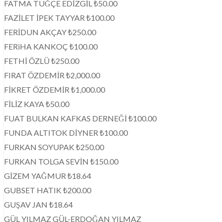
FATMA TUĞÇE EDİZGİL ₺50.00
FAZİLET İPEK TAYYAR ₺100.00
FERİDUN AKÇAY ₺250.00
FERiHA KANKOÇ ₺100.00
FETHİ ÖZLÜ ₺250.00
FIRAT ÖZDEMİR ₺2,000.00
FİKRET ÖZDEMİR ₺1,000.00
FİLİZ KAYA ₺50.00
FUAT BULKAN KAFKAS DERNEĞİ ₺100.00
FUNDA ALTITOK DİYNER ₺100.00
FURKAN SOYUPAK ₺250.00
FURKAN TOLGA SEVİN ₺150.00
GİZEM YAĞMUR ₺18.64
GUBSET HATIK ₺200.00
GUŞAV JAN ₺18.64
GÜL YILMAZ GÜL-ERDOĞAN YILMAZ