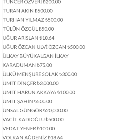
TUNCER ÖZVERİ ₺200.00
TURAN AKIN ₺500.00
TURHAN YILMAZ ₺500.00
TÜLÜN ÖZGÜL ₺50.00
UĞUR ARISLAN ₺18.64
UĞUR ÖZCAN ULVİ ÖZCAN ₺500.00
ÜLKAY BÜYÜKALGAN İLKAY
KARADUMAN ₺75.00
ÜLKÜ MENŞURE SOLAK ₺300.00
ÜMİT DİNÇER ₺3,000.00
ÜMİT HARUN AKKAYA ₺100.00
ÜMİT ŞAHİN ₺500.00
ÜNSAL GÜNGÖR ₺20,000.00
VACİT KADIOĞLU ₺500.00
VEDAT YENER ₺100.00
VOLKAN AĞDENİZ ₺18.64