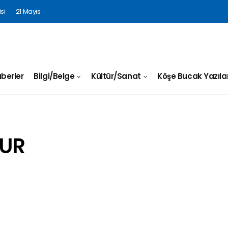
si
21 Mayıs
berler
Bilgi/Belge
Kültür/Sanat
Köşe Bucak Yazılar
DUR