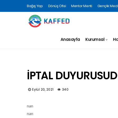
Bağış Yap
Dönüş Ofisi
Mentor Menti
Gençlik Mecli
Anasayfa
Kurumsal
Ha
İPTAL DUYURUSU
Eylül 20, 2021
340
nan
nan