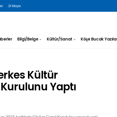
si
21 Mayıs
berler
Bilgi/Belge
Kültür/Sanat
Köşe Bucak Yazılar
erkes Kültür
 Kurulunu Yaptı
an 2021 tarihinde Olağan Genel Kurulu'nu yaparak yeni