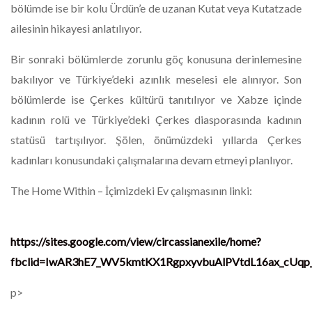
bölümde ise bir kolu Ürdün’e de uzanan Kutat veya Kutatzade
ailesinin hikayesi anlatılıyor.
Bir sonraki bölümlerde zorunlu göç konusuna derinlemesine
bakılıyor ve Türkiye’deki azınlık meselesi ele alınıyor. Son
bölümlerde ise Çerkes kültürü tanıtılıyor ve Xabze içinde
kadının rolü ve Türkiye’deki Çerkes diasporasında kadının
statüsü tartışılıyor. Şölen, önümüzdeki yıllarda Çerkes
kadınları konusundaki çalışmalarına devam etmeyi planlıyor.
The Home Within – İçimizdeki Ev çalışmasının linki:
https://sites.google.com/view/circassianexile/home?
fbclid=IwAR3hE7_WV5kmtKX1RgpxyvbuAlPVtdL16ax_cUqp
p>