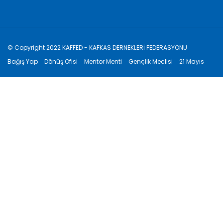
© Copyright 2022 KAFFED - KAFKAS DERNEKLERİ FEDERASYONU
Bağış Yap
Dönüş Ofisi
Mentor Menti
Gençlik Meclisi
21 Mayıs