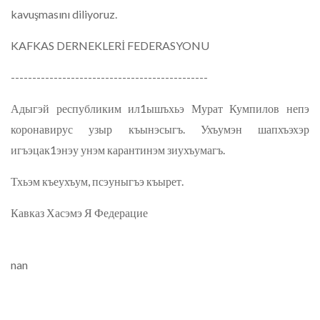
kavuşmasını diliyoruz.
KAFKAS DERNEKLERİ FEDERASYONU
----------------------------------------------
Адыгэй республиким ил1ышъхьэ Мурат Кумпилов непэ
коронавирус узыр къынэсыгъ. Ухъумэн шапхъэхэр
игъэцак1энэу унэм карантинэм зиухъумагъ.
Тхьэм къеухъум, псэуныгъэ къырет.
Кавказ Хасэмэ Я Федерацие
nan