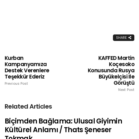
SHARE
Kurban
KAFFED Martin
Kampanyamıza
Koçesoko
Destek Verenlere
Konusunda Rusya
Teşekkür Ederiz
Büyükelçisi Ile
Görüştü
Previous Post
Next Post
Related Articles
Biçimden Bağlama: Ulusal Giyimin
Kültürel Anlamı / Thats Şeneser
Tokmak