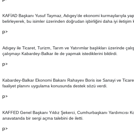
KAFİAD Başkanı Yusuf Taymaz, Adıgey’de ekonomi kurmaylarıyla yapılan t
belirleyerek, bu isimler üzerinden doğrudan işbirliğini daha iyi iletişim
p>
Adıgey ile Ticaret, Turizm, Tarım ve Yatırımlar başlıkları üzerinde ç
çalışmayı Kabardey-Balkar ile de yapmak istediklerini bildirdi.
p>
Kabardey-Balkar Ekonomi Bakanı Rahayev Boris ise Sanayi ve Ticaret O
faaliyet planını uygulama konusunda destek sözü verdi.
p>
KAFFED Genel Başkanı Yıldız Şekerci, Cumhurbaşkanı Yardımcısı Kodzek
anavatanda bir sergi açma talebini de iletti.
p>