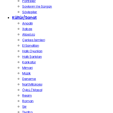
Portreler
Soykırım Ve Sürgün
Söyleşiler
Kültür/Sanat
Anadili
Xabze
Atasözü
Çerkes İsimleri
El Sanatları
Halk Oyunları
Halk Şarkıları
Karikatür
Mimari
Müzik
Deneme
Nart Mitolojisi
Öykü / Masal
Resim
Roman
Şiir
Tiyatro