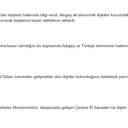
oplantı hakkında bilgi verdi. Adıgey ile ekonomik ilişkileri kurumsalla
 kurarak başlatma kararı aldıklarını aktardı.
alışma kararı alındığını bu kapsamda Adıgey ve Türkiye ekonomisi hakkın
dası üzerinden gelişmekte olan ilişkiler bulunduğunu belirterek yatırı
o Muhammed’e, diasporada gelişen Çerkes El Sanatları’na ilişkin bir d