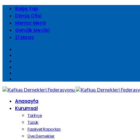
Bağış Yap
Dönüş Ofisi
Mentor Menti
Gençlik Meclisi
21 Mayıs
Anasayfa
Kurumsal
Tarihçe
Tüzük
Faaliyet Raporları
Üye Dernekler