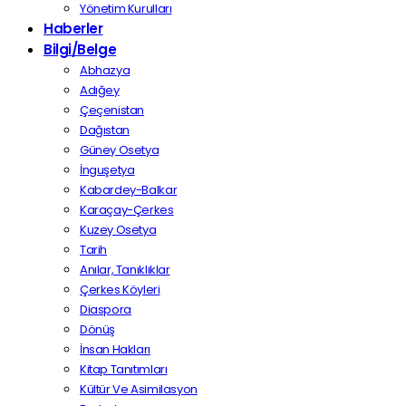
Yönetim Kurulları
Haberler
Bilgi/Belge
Abhazya
Adığey
Çeçenistan
Dağıstan
Güney Osetya
İnguşetya
Kabardey-Balkar
Karaçay-Çerkes
Kuzey Osetya
Tarih
Anılar, Tanıklıklar
Çerkes Köyleri
Diaspora
Dönüş
İnsan Hakları
Kitap Tanıtımları
Kültür Ve Asimilasyon