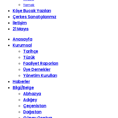
Yemek
Köşe Bucak Yazıları
Çerkes Sanatçılarımız
İletişim
21 Mayıs
Anasayfa
Kurumsal
Tarihçe
Tüzük
Faaliyet Raporları
Üye Dernekler
Yönetim Kurulları
Haberler
Bilgi/Belge
Abhazya
Adığey
Çeçenistan
Dağıstan
Güney Osetya