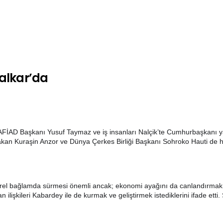
alkar’da
 KAFİAD Başkanı Yusuf Taymaz ve iş insanları Nalçik’te Cumhurbaşkan
Bakan Kuraşin Anzor ve Dünya Çerkes Birliği Başkanı Sohroko Hauti de h
türel bağlamda
sürmesi önemli ancak; ekonomi ayağını da canlandırmak ama
işkileri Kabardey ile de kurmak ve geliştirmek istediklerini ifade etti.