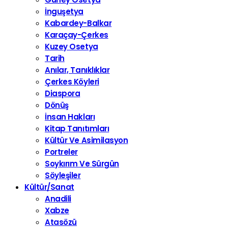
İnguşetya
Kabardey-Balkar
Karaçay-Çerkes
Kuzey Osetya
Tarih
Anılar, Tanıklıklar
Çerkes Köyleri
Diaspora
Dönüş
İnsan Hakları
Kitap Tanıtımları
Kültür Ve Asimilasyon
Portreler
Soykırım Ve Sürgün
Söyleşiler
Kültür/Sanat
Anadili
Xabze
Atasözü