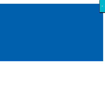
×
×
×
×
×
×
×
×
×
×
×
×
×
×
×
×
×
×
×
×
×
×
×
×
×
×
×
×
×
×
×
×