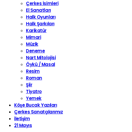
Çerkes İsimleri
El Sanatları
Halk Oyunları
Halk Şarkıları
Karikatür
Mimari
Müzik
Deneme
Nart Mitolojisi
Öykü / Masal
Resim
Roman
Şiir
Tiyatro
Yemek
Köşe Bucak Yazıları
Çerkes Sanatçılarımız
İletişim
21 Mayıs