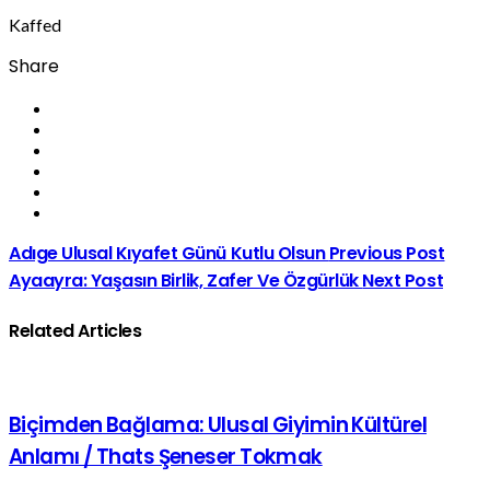
Kaffed
Share
Adıge Ulusal Kıyafet Günü Kutlu Olsun
Previous Post
Ayaayra: Yaşasın Birlik, Zafer Ve Özgürlük
Next Post
Related Articles
Biçimden Bağlama: Ulusal Giyimin Kültürel
Anlamı / Thats Şeneser Tokmak