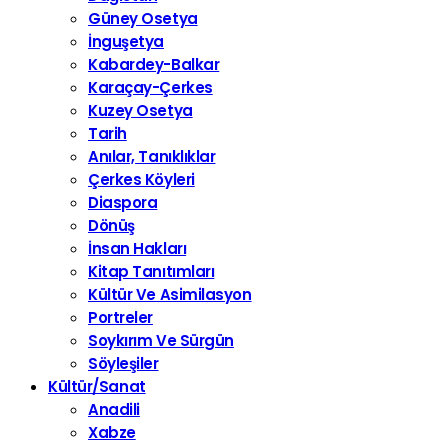
Güney Osetya
İnguşetya
Kabardey-Balkar
Karaçay-Çerkes
Kuzey Osetya
Tarih
Anılar, Tanıklıklar
Çerkes Köyleri
Diaspora
Dönüş
İnsan Hakları
Kitap Tanıtımları
Kültür Ve Asimilasyon
Portreler
Soykırım Ve Sürgün
Söyleşiler
Kültür/Sanat
Anadili
Xabze