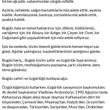
birine uğradık, vatanımızdan sürgün edildik.
Açlıkla, sefaletle, salgın hastalıklarla mücadele ettik, ayakta
kaldık. Asimilasyonla, baskıya, zorbalıkla mücadele ettik,
ayakta kaldık.
Bugün, hala en temel haklarımız için, dilimiz, kültürümüz,
varlığımız için, bir Abaza, bir Adıge, bir Çeçen, bir Oset, bir
Dağıstanlı gibi yaşayabilmek için mücadele ediyoruz.
İşte bu nedenle, bizim önemli günlerimizin hemen hepsi yas
günü. Ağıtlar yaktığımız, kaybettiklerimizi andığımız günler.
Bugün hariç... Bugün bizim zafer ve özgürlük bayramımız.
Bugün bizim, mutluluğumuzu paylaşma, şarkı söyleme, dans
etme günümüz.
Bugün zaferi ve özgürlüğü kutlayacağız.
Özgürlüğümüzü kutlarken, özgürlük savaşımızın başkomutanı,
ilk devlet başkanımız Vladislav Ardzınba'yı, 1992 Ağustos'unda
Abhazya’ya düşen ateşi duyar duymaz Kafkasya’nın dört bir
köşesinden, Çerkesk'den, Maykop'tan, Nalçik'den, Grozni'den
ve diasporadan, Türkiye'den, Suriye'den, Mısır'dan, Ürdün'den