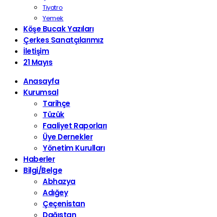
Tiyatro
Yemek
Köşe Bucak Yazıları
Çerkes Sanatçılarımız
İletişim
21 Mayıs
Anasayfa
Kurumsal
Tarihçe
Tüzük
Faaliyet Raporları
Üye Dernekler
Yönetim Kurulları
Haberler
Bilgi/Belge
Abhazya
Adığey
Çeçenistan
Dağıstan