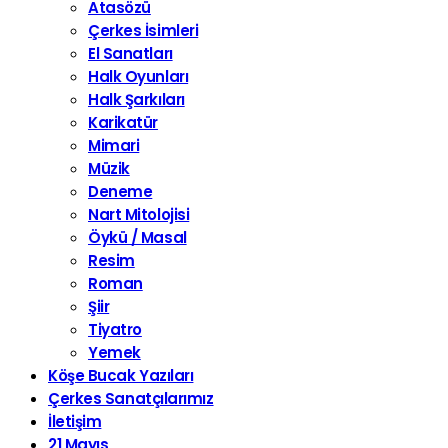
Atasözü
Çerkes İsimleri
El Sanatları
Halk Oyunları
Halk Şarkıları
Karikatür
Mimari
Müzik
Deneme
Nart Mitolojisi
Öykü / Masal
Resim
Roman
Şiir
Tiyatro
Yemek
Köşe Bucak Yazıları
Çerkes Sanatçılarımız
İletişim
21 Mayıs