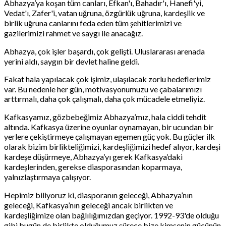
Abhazya’ya koşan tüm canları, Efkan'ı, Bahadır'ı, Hanefi'yi,
Vedat'ı, Zafer'i, vatan uğruna, özgürlük uğruna, kardeşlik ve
birlik uğruna canlarını feda eden tüm şehitlerimizi ve
gazilerimizi rahmet ve saygı ile anacağız.
Abhazya, çok işler başardı, çok gelişti. Uluslararası arenada
yerini aldı, saygın bir devlet haline geldi.
Fakat hala yapılacak çok işimiz, ulaşılacak zorlu hedeflerimiz
var. Bu nedenle her gün, motivasyonumuzu ve çabalarımızı
arttırmalı, daha çok çalışmalı, daha çok mücadele etmeliyiz.
Kafkasyamız, gözbebeğimiz Abhazya’mız, hala ciddi tehdit
altında. Kafkasya üzerine oyunlar oynamayan, bir ucundan bir
yerlere çekiştirmeye çalışmayan egemen güç yok. Bu güçler ilk
olarak bizim birlikteliğimizi, kardeşliğimizi hedef alıyor, kardeşi
kardeşe düşürmeye, Abhazya’yı gerek Kafkasya’daki
kardeşlerinden, gerekse diasporasından koparmaya,
yalnızlaştırmaya çalışıyor.
Hepimiz biliyoruz ki, diasporanın geleceği, Abhazya’nın
geleceği, Kafkasya’nın geleceği ancak birlikten ve
kardeşliğimize olan bağlılığımızdan geçiyor. 1992-93'de olduğu
gibi bugün de birlikte olduğumuz sürece bize kimsenin gücünün