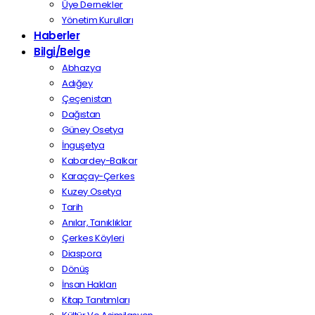
Üye Dernekler
Yönetim Kurulları
Haberler
Bilgi/Belge
Abhazya
Adığey
Çeçenistan
Dağıstan
Güney Osetya
İnguşetya
Kabardey-Balkar
Karaçay-Çerkes
Kuzey Osetya
Tarih
Anılar, Tanıklıklar
Çerkes Köyleri
Diaspora
Dönüş
İnsan Hakları
Kitap Tanıtımları