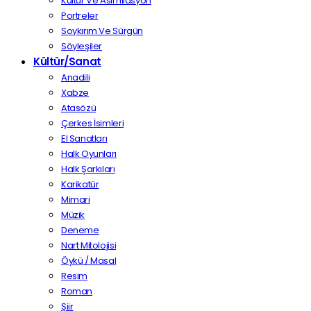
Kültür Ve Asimilasyon
Portreler
Soykırım Ve Sürgün
Söyleşiler
Kültür/Sanat
Anadili
Xabze
Atasözü
Çerkes İsimleri
El Sanatları
Halk Oyunları
Halk Şarkıları
Karikatür
Mimari
Müzik
Deneme
Nart Mitolojisi
Öykü / Masal
Resim
Roman
Şiir