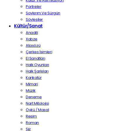
Kültür Ve Asimilasyon
Portreler
Soykırım Ve Sürgün
Söyleşiler
Kültür/Sanat
Anadili
Xabze
Atasözü
Çerkes İsimleri
El Sanatları
Halk Oyunları
Halk Şarkıları
Karikatür
Mimari
Müzik
Deneme
Nart Mitolojisi
Öykü / Masal
Resim
Roman
Şiir