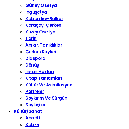
Güney Osetya
İnguşetya
Kabardey-Balkar
Karaçay-Çerkes
Kuzey Osetya
Tarih
Anılar, Tanıklıklar
Çerkes Köyleri
Diaspora
Dönüş
İnsan Hakları
Kitap Tanıtımları
Kültür Ve Asimilasyon
Portreler
Soykırım Ve Sürgün
Söyleşiler
Kültür/Sanat
Anadili
Xabze