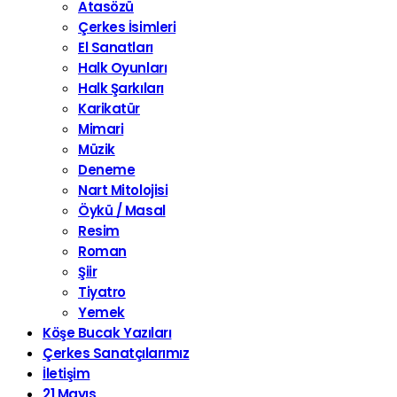
Atasözü
Çerkes İsimleri
El Sanatları
Halk Oyunları
Halk Şarkıları
Karikatür
Mimari
Müzik
Deneme
Nart Mitolojisi
Öykü / Masal
Resim
Roman
Şiir
Tiyatro
Yemek
Köşe Bucak Yazıları
Çerkes Sanatçılarımız
İletişim
21 Mayıs