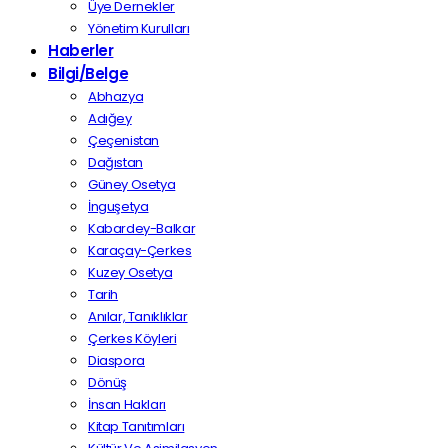
Üye Dernekler
Yönetim Kurulları
Haberler
Bilgi/Belge
Abhazya
Adığey
Çeçenistan
Dağıstan
Güney Osetya
İnguşetya
Kabardey-Balkar
Karaçay-Çerkes
Kuzey Osetya
Tarih
Anılar, Tanıklıklar
Çerkes Köyleri
Diaspora
Dönüş
İnsan Hakları
Kitap Tanıtımları