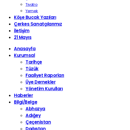
Tiyatro
Yemek
Köşe Bucak Yazıları
Çerkes Sanatçılarımız
İletişim
21 Mayıs
Anasayfa
Kurumsal
Tarihçe
Tüzük
Faaliyet Raporları
Üye Dernekler
Yönetim Kurulları
Haberler
Bilgi/Belge
Abhazya
Adığey
Çeçenistan
Dağıstan