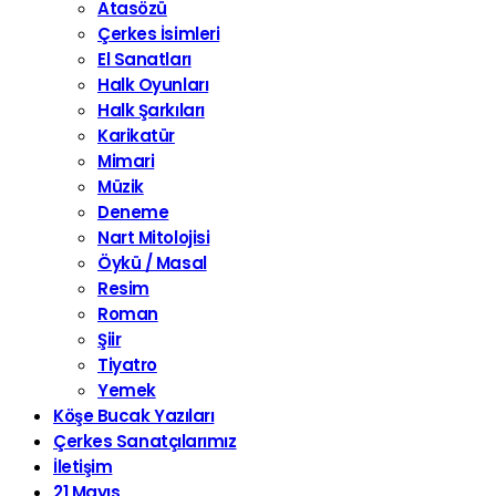
Atasözü
Çerkes İsimleri
El Sanatları
Halk Oyunları
Halk Şarkıları
Karikatür
Mimari
Müzik
Deneme
Nart Mitolojisi
Öykü / Masal
Resim
Roman
Şiir
Tiyatro
Yemek
Köşe Bucak Yazıları
Çerkes Sanatçılarımız
İletişim
21 Mayıs