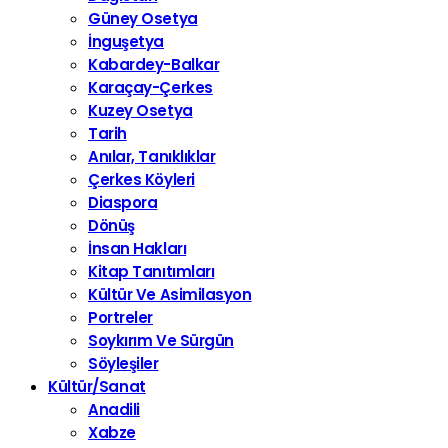
Güney Osetya
İnguşetya
Kabardey-Balkar
Karaçay-Çerkes
Kuzey Osetya
Tarih
Anılar, Tanıklıklar
Çerkes Köyleri
Diaspora
Dönüş
İnsan Hakları
Kitap Tanıtımları
Kültür Ve Asimilasyon
Portreler
Soykırım Ve Sürgün
Söyleşiler
Kültür/Sanat
Anadili
Xabze