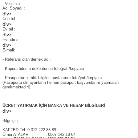
- Velisinin
Adı Soyadı
:
div>
Cep tel
:
div>
Ev tel
:
div>
Ev adresi
:
div>
E-mail:
- Referans olan dernek adı:
- Kapora ödeme dekontunun fotoğrafı/kopyası
- Pasaportun kimlik bilgileri sayfasının fotoğrafı/kopyası
(Pasaportu olmayanların hemen pasaport başvurularını yapmaları
gerekmektedir!)
ÜCRET YATIRMAK İÇİN BANKA VE HESAP BİLGİLERİ
div>
Bilgi için;
KAFFED Tel: 0 312 222 85 89
Ömer ATALAR : 0507 142 18 64