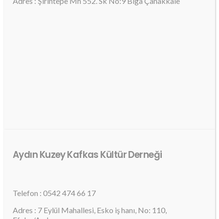
Adres : Şirintepe Mh 552. Sk No:9 Biga Çanakkale
Aydın Kuzey Kafkas Kültür Derneği
Telefon : 0542 474 66 17
Adres : 7 Eylül Mahallesi, Esko iş hanı, No: 110,