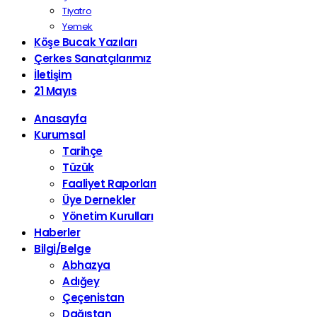
Tiyatro
Yemek
Köşe Bucak Yazıları
Çerkes Sanatçılarımız
İletişim
21 Mayıs
Anasayfa
Kurumsal
Tarihçe
Tüzük
Faaliyet Raporları
Üye Dernekler
Yönetim Kurulları
Haberler
Bilgi/Belge
Abhazya
Adığey
Çeçenistan
Dağıstan