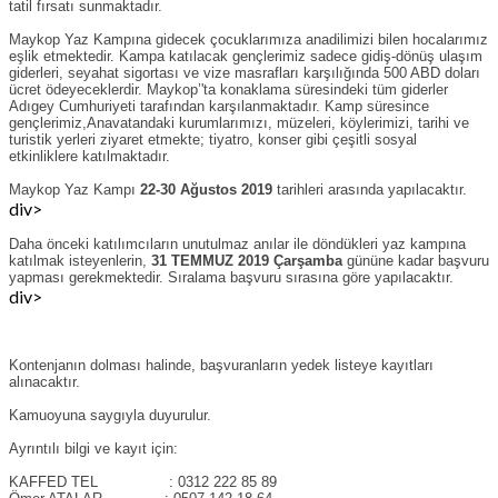
tatil fırsatı sunmaktadır.
Maykop Yaz Kampına gidecek çocuklarımıza anadilimizi bilen hocalarımız
eşlik etmektedir. Kampa katılacak gençlerimiz sadece gidiş-dönüş ulaşım
giderleri, seyahat sigortası ve vize masrafları karşılığında 500 ABD doları
ücret ödeyeceklerdir. Maykop’'ta konaklama süresindeki tüm giderler
Adıgey Cumhuriyeti tarafından karşılanmaktadır. Kamp süresince
gençlerimiz,Anavatandaki kurumlarımızı, müzeleri, köylerimizi, tarihi ve
turistik yerleri ziyaret etmekte; tiyatro, konser gibi çeşitli sosyal
etkinliklere katılmaktadır.
Maykop Yaz Kampı
22-30 Ağustos 2019
tarihleri arasında yapılacaktır.
div>
Daha önceki katılımcıların unutulmaz anılar ile döndükleri yaz kampına
katılmak isteyenlerin,
31 TEMMUZ 2019 Çarşamba
gününe kadar başvuru
yapması gerekmektedir. Sıralama başvuru sırasına göre yapılacaktır.
div>
Kontenjanın dolması halinde, başvuranların yedek listeye kayıtları
alınacaktır.
Kamuoyuna saygıyla duyurulur.
Ayrıntılı bilgi ve kayıt için:
KAFFED TEL : 0312 222 85 89