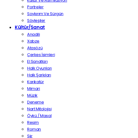
Kültür Ve Asimilasyon
Portreler
Soykırım Ve Sürgün
Söyleşiler
Kültür/Sanat
Anadili
Xabze
Atasözü
Çerkes İsimleri
El Sanatları
Halk Oyunları
Halk Şarkıları
Karikatür
Mimari
Müzik
Deneme
Nart Mitolojisi
Öykü / Masal
Resim
Roman
Şiir