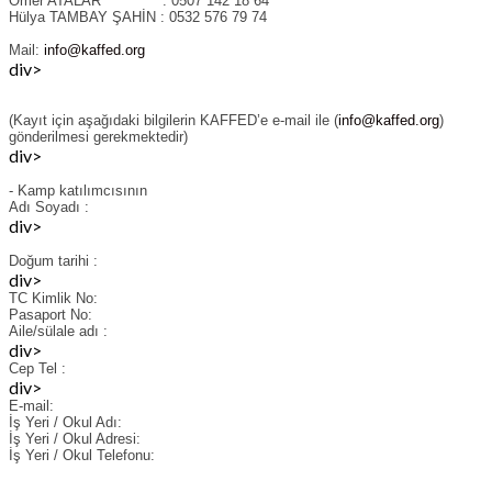
Ömer ATALAR : 0507 142 18 64
Hülya TAMBAY ŞAHİN : 0532 576 79 74
Mail:
info@kaffed.org
div>
(Kayıt için aşağıdaki bilgilerin KAFFED’e e-mail ile (
info@kaffed.org
)
gönderilmesi gerekmektedir)
div>
- Kamp katılımcısının
Adı Soyadı
:
div>
Doğum tarihi
:
div>
TC Kimlik No:
Pasaport No:
Aile/sülale adı
:
div>
Cep Tel
:
div>
E-mail:
İş Yeri / Okul Adı:
İş Yeri / Okul Adresi:
İş Yeri / Okul Telefonu: