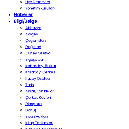
Üye Dernekler
Yönetim Kurulları
Haberler
Bilgi/Belge
Abhazya
Adığey
Çeçenistan
Dağıstan
Güney Osetya
İnguşetya
Kabardey-Balkar
Karaçay-Çerkes
Kuzey Osetya
Tarih
Anılar, Tanıklıklar
Çerkes Köyleri
Diaspora
Dönüş
İnsan Hakları
Kitap Tanıtımları