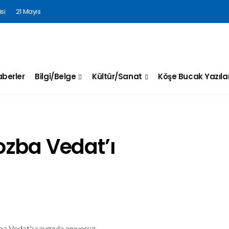
si
21 Mayıs
berler
Bilgi/Belge
Kültür/Sanat
Köşe Bucak Yazılar
ozba Vedat’ı
 Vedat'ı saygıyla anıyoruz...