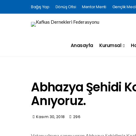
Bağış Yap
Dönüş Ofisi
Mentor Menti
Gençlik Mecli
Anasayfa
Kurumsal
Ha
Abhazya Şehidi K
Anıyoruz.
Kasım 30, 2018
296
Vatanı uğruna canını veren Abhazya Şehidimiz Kozba