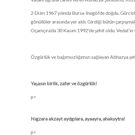
2 Ekim 1967 yılında Bursa-İnegöl’de doğdu. Gürcis
gönüllüler arasında yer aldı. Girdiği bütün çarpı
Oçamçıra’da 30 Kasım 1992'de şehit oldu. Vedat’ın v
Özgürlük ve bağımsızlığımızı sağlayan Abhazya şehi
Yaşasın birlik, zafer ve özgürlük!
p>
Nıgzara akzayt aydgılara, ayaayra, ahakuytra!
p>