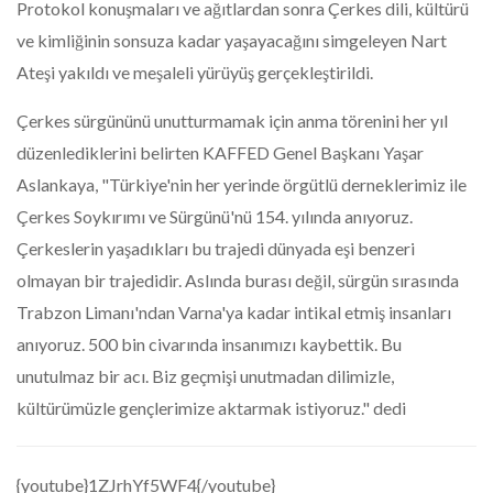
Protokol konuşmaları ve ağıtlardan sonra Çerkes dili, kültürü
ve kimliğinin sonsuza kadar yaşayacağını simgeleyen Nart
Ateşi yakıldı ve meşaleli yürüyüş gerçekleştirildi.
Çerkes sürgününü unutturmamak için anma törenini her yıl
düzenlediklerini belirten KAFFED Genel Başkanı Yaşar
Aslankaya, "Türkiye'nin her yerinde örgütlü derneklerimiz ile
Çerkes Soykırımı ve Sürgünü'nü 154. yılında anıyoruz.
Çerkeslerin yaşadıkları bu trajedi dünyada eşi benzeri
olmayan bir trajedidir. Aslında burası değil, sürgün sırasında
Trabzon Limanı'ndan Varna'ya kadar intikal etmiş insanları
anıyoruz. 500 bin civarında insanımızı kaybettik. Bu
unutulmaz bir acı. Biz geçmişi unutmadan dilimizle,
kültürümüzle gençlerimize aktarmak istiyoruz." dedi
{youtube}1ZJrhYf5WF4{/youtube}