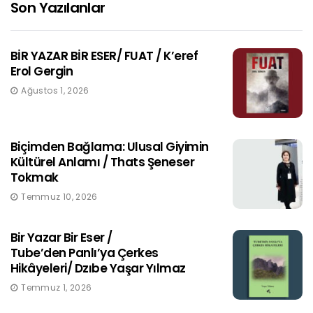
Son Yazılanlar
BİR YAZAR BİR ESER/ FUAT / K’eref
Erol Gergin
Ağustos 1, 2026
Biçimden Bağlama: Ulusal Giyimin
Kültürel Anlamı / Thats Şeneser
Tokmak
Temmuz 10, 2026
Bir Yazar Bir Eser /
Tube’den Panlı’ya Çerkes
Hikâyeleri/ Dzıbe Yaşar Yılmaz
Temmuz 1, 2026