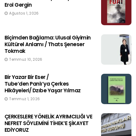
Erol Gergin
Ağustos 1, 2026
Biçimden Bağlama: Ulusal Giyimin
Kültürel Anlamı / Thats Şeneser
Tokmak
Temmuz 10, 2026
Bir Yazar Bir Eser /
Tube’den Panlı’ya Çerkes
Hikâyeleri/ Dzıbe Yaşar Yılmaz
Temmuz 1, 2026
ÇERKESLERE YÖNELİK AYRIMCILIĞI VE
NEFRET SÖYLEMİNİ TİHEK’E ŞİKAYET
EDİYORUZ