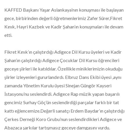
KAFFED Başkanı Yaşar Aslankaya’nın konuşması ile başlayan
gece, birbirinden değerli öğretmenlerimiz Zafer Sürer,Fikret
Kınık, Hayri Kazbek ve Kadir Şahan’ın konuşmaları ile devam
etti.
Fikret Kınık’ın çalıştırdığı Adigece Dil Kursu üyeleri ve Kadir
Şahan’ın çalıştırdığı Adigece Çocuklar Dil Kursu öğrencileri
geceye şiirleri ile katıldılar. Özellikle miniklerimizin okuduğu
şiirler izleyenleri gururlandırdı. Elbruz Dans Ekibi üyesi ,aynı
zamanda Yönetim Kurulu üyesi Sinejan Güngör Kayseri
İstasyonu’nu seslendirdi. Adigece Rap müzik yapan başarılı
gencimiz Surhay Göç’ün seslendirdiği parçalar farklı bir tat
kattı eğlencemize.Değerli sanatçı Erdem Baydar’ın çalıştırdığı
Çerkes Derneği Koro Grubu’nun seslendirdikleri Adigece ve
Abazaca şarkılar tartışmasız geceye damgasını vurdu.