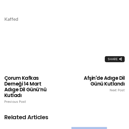
Kaffed
SHARE
Çorum Kafkas
Afşin'de Adıge Dil
Derneği 14 Mart
Günü Kutlandı
Adıge Dil Günü’nü
Next Post
Kutladı
Previous Post
Related Articles