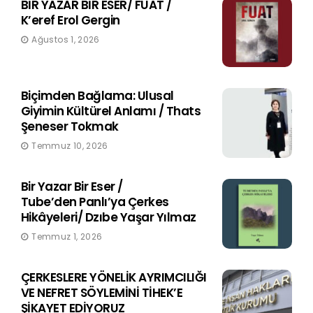
BİR YAZAR BİR ESER/ FUAT /
K’eref Erol Gergin
Ağustos 1, 2026
Biçimden Bağlama: Ulusal
Giyimin Kültürel Anlamı / Thats
Şeneser Tokmak
Temmuz 10, 2026
Bir Yazar Bir Eser /
Tube’den Panlı’ya Çerkes
Hikâyeleri/ Dzıbe Yaşar Yılmaz
Temmuz 1, 2026
ÇERKESLERE YÖNELİK AYRIMCILIĞI
VE NEFRET SÖYLEMİNİ TİHEK’E
ŞİKAYET EDİYORUZ