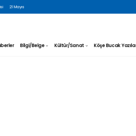
si
21 Mayıs
berler
Bilgi/Belge
Kültür/Sanat
Köşe Bucak Yazılar