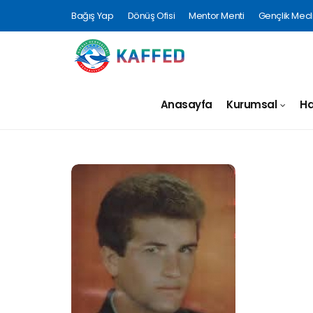
Bağış Yap
Dönüş Ofisi
Mentor Menti
Gençlik Mecli
Anasayfa
Kurumsal
Ha