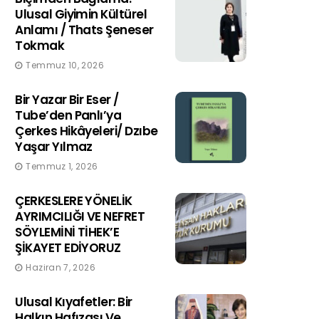
Ulusal Giyimin Kültürel
Anlamı / Thats Şeneser
Tokmak
Temmuz 10, 2026
Bir Yazar Bir Eser /
Tube’den Panlı’ya
Çerkes Hikâyeleri/ Dzıbe
Yaşar Yılmaz
Temmuz 1, 2026
ÇERKESLERE YÖNELİK
AYRIMCILIĞI VE NEFRET
SÖYLEMİNİ TİHEK’E
ŞİKAYET EDİYORUZ
Haziran 7, 2026
Ulusal Kıyafetler: Bir
Halkın Hafızası Ve