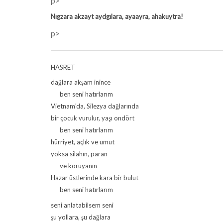
p>
Nıgzara akzayt aydgılara, ayaayra, ahakuytra!
p>
HASRET
dağlara akşam inince
ben seni hatırlarım
Vietnam'da, Silezya dağlarında
bir çocuk vurulur, yaşı ondört
ben seni hatırlarım
hürriyet, açlık ve umut
yoksa silahın, paran
ve koruyanın
Hazar üstlerinde kara bir bulut
ben seni hatırlarım
seni anlatabilsem seni
şu yollara, şu dağlara