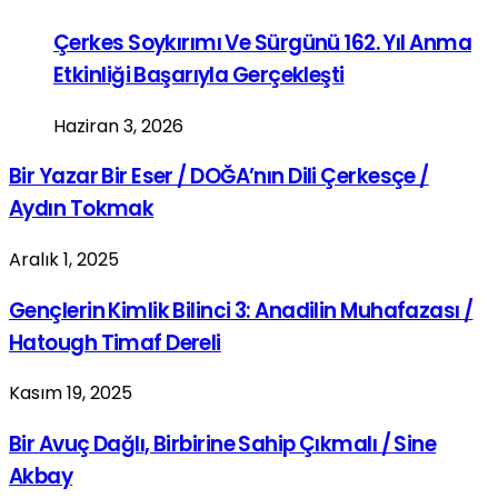
Çerkes Soykırımı Ve Sürgünü 162. Yıl Anma
Etkinliği Başarıyla Gerçekleşti
Haziran 3, 2026
Bir Yazar Bir Eser / DOĞA’nın Dili Çerkesçe /
Aydın Tokmak
Aralık 1, 2025
Gençlerin Kimlik Bilinci 3: Anadilin Muhafazası /
Hatough Timaf Dereli
Kasım 19, 2025
Bir Avuç Dağlı, Birbirine Sahip Çıkmalı / Sine
Akbay