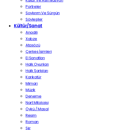
Kültür Ve Asimilasyon
Portreler
Soykırım Ve Sürgün
Söyleşiler
Kültür/Sanat
Anadili
Xabze
Atasözü
Çerkes İsimleri
El Sanatları
Halk Oyunları
Halk Şarkıları
Karikatür
Mimari
Müzik
Deneme
Nart Mitolojisi
Öykü / Masal
Resim
Roman
Şiir