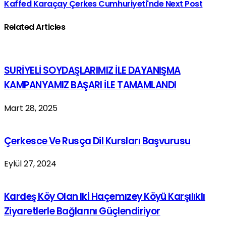
Kaffed Karaçay Çerkes Cumhuriyeti'nde
Next Post
Related Articles
SURİYELİ SOYDAŞLARIMIZ İLE DAYANIŞMA
KAMPANYAMIZ BAŞARI İLE TAMAMLANDI
Mart 28, 2025
Çerkesce Ve Rusça Dil Kursları Başvurusu
Eylül 27, 2024
Kardeş Köy Olan Iki Haçemızey Köyü Karşılıklı
Ziyaretlerle Bağlarını Güçlendiriyor