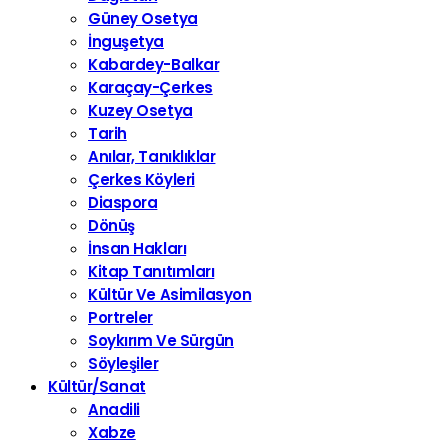
Güney Osetya
İnguşetya
Kabardey-Balkar
Karaçay-Çerkes
Kuzey Osetya
Tarih
Anılar, Tanıklıklar
Çerkes Köyleri
Diaspora
Dönüş
İnsan Hakları
Kitap Tanıtımları
Kültür Ve Asimilasyon
Portreler
Soykırım Ve Sürgün
Söyleşiler
Kültür/Sanat
Anadili
Xabze