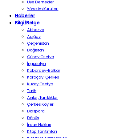
Üye Dernekler
Yönetim Kurulları
Haberler
Bilgi/Belge
Abhazya
Adığey
Çeçenistan
Dağıstan
Güney Osetya
İnguşetya
Kabardey-Balkar
Karaçay-Çerkes
Kuzey Osetya
Tarih
Anılar, Tanıklıklar
Çerkes Köyleri
Diaspora
Dönüş
İnsan Hakları
Kitap Tanıtımları