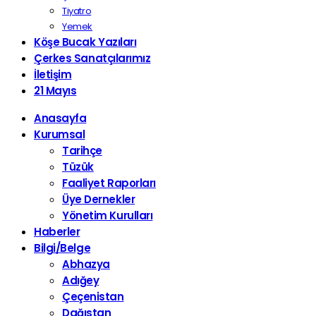
Tiyatro
Yemek
Köşe Bucak Yazıları
Çerkes Sanatçılarımız
İletişim
21 Mayıs
Anasayfa
Kurumsal
Tarihçe
Tüzük
Faaliyet Raporları
Üye Dernekler
Yönetim Kurulları
Haberler
Bilgi/Belge
Abhazya
Adığey
Çeçenistan
Dağıstan