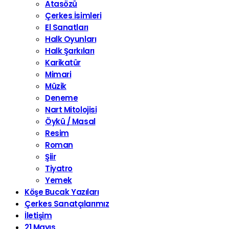
Atasözü
Çerkes İsimleri
El Sanatları
Halk Oyunları
Halk Şarkıları
Karikatür
Mimari
Müzik
Deneme
Nart Mitolojisi
Öykü / Masal
Resim
Roman
Şiir
Tiyatro
Yemek
Köşe Bucak Yazıları
Çerkes Sanatçılarımız
İletişim
21 Mayıs